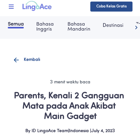
Coba Kelas Gratis
Semua
Bahasa 
Bahasa 
T
Destinasi
Inggris
Mandarin
Kembali
3 menit waktu baca
Parents, Kenali 2 Gangguan 
Mata pada Anak Akibat 
Main Gadget
By
ID LingoAce Team
|
Indonesia
 |
July 4, 2023