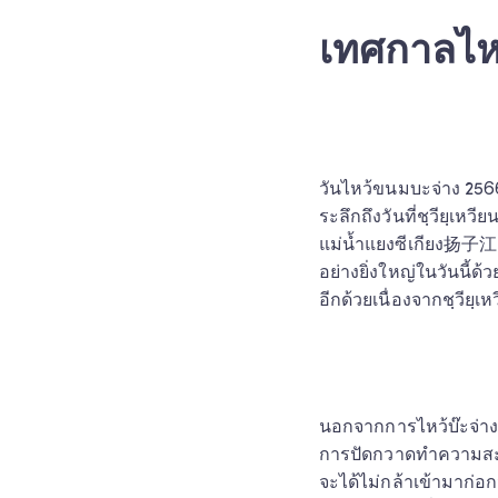
เทศกาลไห
วันไหว้ขนมบะจ่าง 2566 
ระลึกถึงวันที่ชฺวียฺเห
แม่น้ำแยงซีเกียง扬子江 (
อย่างยิ่งใหญ่ในวันนี้ด้
อีกด้วยเนื่องจากชฺวียฺเห
นอกจากการไหว้บ๊ะจ่างแ
การปัดกวาดทำความสะอา
จะได้ไม่กล้าเข้ามาก่อ