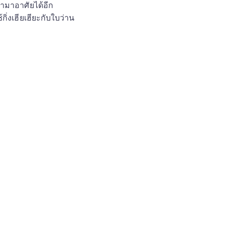
ข้ามาอาศัยได้อีก
ิ่งเฮียเฮียะกับใบว่าน