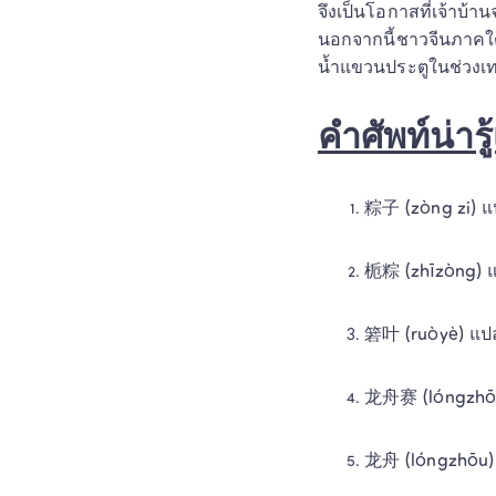
จึงเป็นโอกาสที่เจ้าบ้า
นอกจากนี้ชาวจีนภาคใต้ 
น้ำแขวนประตูในช่วงเทศ
คำศัพท์น่ารู
粽子 (zòng zi) แป
栀粽 (zhīzòng) แปล
箬叶 (ruòyè) แปลว
龙舟赛 (lóngzhōus
龙舟 (lóngzhōu) แ