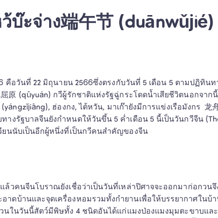
ว้บ๊ะจ่าง端午节 (duānwǔjié)
คือวันที่ 22 มิถุนายน 2566ซึ่งตรงกับวันที่ 5 เดือน 5 ตามปฏิทิน
วียน屈原 (qūyuán) กวีผู้รักชาติแห่งรัฐฉู่กระโดดน้ำเสียชีวิตนอกจาก
yángzǐjiāng), ฮ่องกง, ไต้หวัน, มาเก๊ายังมีการแข่งเรือมังกร  
วยทางรัฐบาลจีนยังกำหนดให้วันขึ้น 5 ค่ำเดือน 5 นี้เป็นวันกวีจีน (
วียนนับเป็นอีกผู้หนึ่งที่เป็นกวีคนสำคัญของจีน 
ล้วคนจีนโบราณยังเชื่อว่าเป็นวันที่เหล่าปิศาจจะออกมาก่อกวนจึง
ดบ้านและจุดเครื่องหอมรวมทั้งกำยานเพื่อให้บรรยากาศในบ้านดู
กวนในวันนี้สัตว์มีพิษทั้ง 4 ชนิดอันได้แก่แมงป่องแมงมุมตะขาบแ