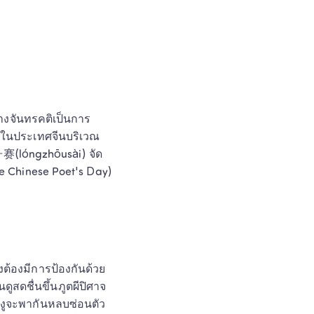
ทางจันทรคติเป็นการ
นี้ในประเทศจีนบริเวณ
龙舟赛(lóngzhōusài) จัด
The Chinese Poet's Day) 
ต้องมีการป้องกันด้วย
สดชื่นขึ้นภูตผีปิศาจ
ละงูจะพากันหลบซ่อนตัว