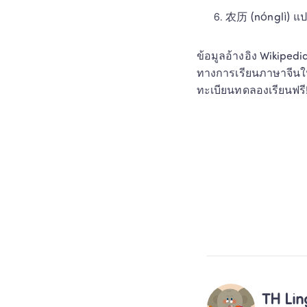
农历 (nónglì) แปล
ข้อมูลอ้างอิง Wikipe
ทางการเรียนภาษาจีนให
ทะเบียนทดลองเรียนฟรี!
TH Li