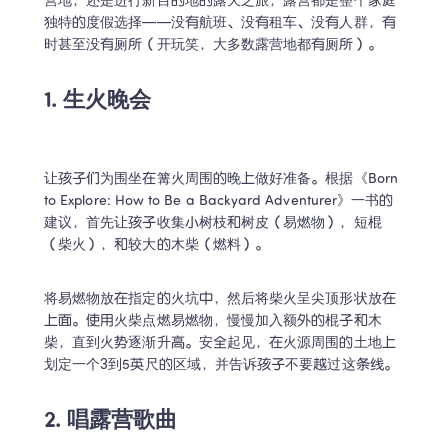
营地，还是进行新目的地的露天之旅，露营都是整个家庭
独特的度假选择——没有航班、没有租车、没有人群，有
时甚至没有厕所（开玩笑，大多数露营地都有厕所）。
1. 生火晚会
让孩子们为围坐在篝火周围的晚上做好准备。根据《Born 
to Explore: How to Be a Backyard Adventurer》一书的
建议，首先让孩子收集小树枝和树皮（易燃物），短棍
（柴火），和较大的木柴（燃料）。
将易燃物放在指定的火坑中，然后将柴火呈尖顶形状放在
上面。使用火柴点燃易燃物，慢慢加入额外的棍子和木
柴，直到火势逐渐升高。安全起见，在火源周围的土地上
划定一个3到5英尺的区域，并告诉孩子不要越过这条线。
2. 唱露营歌曲