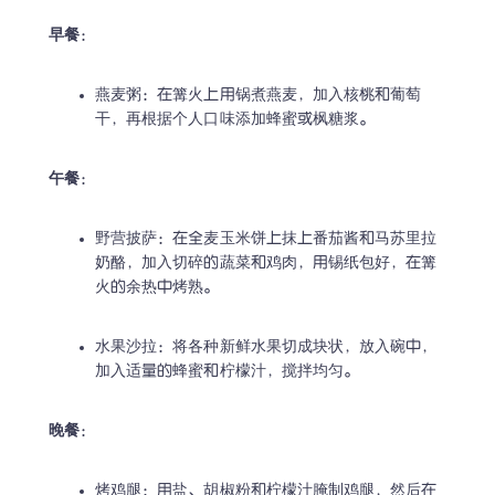
早餐
：
燕麦粥：在篝火上用锅煮燕麦，加入核桃和葡萄
干，再根据个人口味添加蜂蜜或枫糖浆。
午餐
：
野营披萨：在全麦玉米饼上抹上番茄酱和马苏里拉
奶酪，加入切碎的蔬菜和鸡肉，用锡纸包好，在篝
火的余热中烤熟。
水果沙拉：将各种新鲜水果切成块状，放入碗中，
加入适量的蜂蜜和柠檬汁，搅拌均匀。
晚餐
：
烤鸡腿：用盐、胡椒粉和柠檬汁腌制鸡腿，然后在