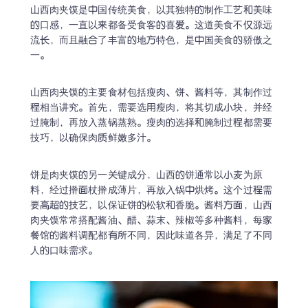
山西肉夹馍是中国传统美食，以其独特的制作工艺和美味
的口感，一直以来都备受食客的喜爱。这道美食不仅源远
流长，而且融合了丰富的地方特色，是中国美食的骄傲之
一。
山西肉夹馍的主要食材包括瘦肉、饼、酱料等，其制作过
程相当讲究。首先，需要选用瘦肉，将其切成小块，并经
过腌制，再放入蒸锅蒸熟。瘦肉的选择和腌制过程都需要
技巧，以确保肉质鲜嫩多汁。
饼是肉夹馍的另一关键成分，山西的饼通常以小麦为原
料，经过擀面杖擀成薄片，再放入锅中烘烤。这个过程需
要高超的技艺，以保证饼的松软和香脆。酱料方面，山西
肉夹馍常常搭配酱油、醋、蒜末、辣椒等多种酱料，每家
餐馆的酱料调配都有所不同，因此味道各异，满足了不同
人的口味需求。