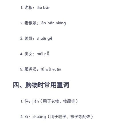
老板：lǎo bǎn
老板娘：lǎo bǎn niáng
帅哥：shuài gē
美女：měi nǚ
服务员：fú wù yuán
四、购物时常用量词
件：jiàn（用于衣物、物品等）
双：shuāng（用于鞋子、袜子等配饰）