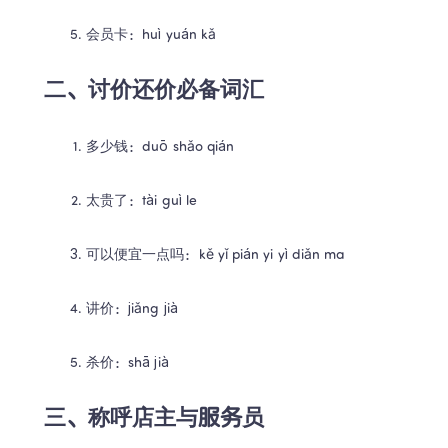
会员卡：huì yuán kǎ
二、讨价还价必备词汇
多少钱：duō shǎo qián
太贵了：tài guì le
可以便宜一点吗：kě yǐ pián yi yì diǎn ma
讲价：jiǎng jià
杀价：shā jià
三、称呼店主与服务员