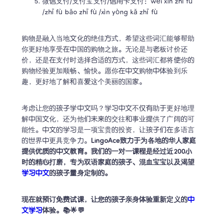
微信支付/支付宝支付/信用卡支付：wēi xìn zhī fù 
/zhī fù bǎo zhī fù /xìn yòng kǎ zhī fù
购物是融入当地文化的绝佳方式，希望这些词汇能够帮助
你更好地享受在中国的购物之旅。无论是与老板讨价还
价，还是在支付时选择合适的方式，这些词汇都将使你的
购物经验更加顺畅、愉快。愿你在中文购物中体验到乐
趣，更好地了解和喜爱这个美丽的国家。
考虑让您的孩子学中文吗？学习中文不仅有助于更好地理
解中国文化，还为他们未来的交往和事业提供了广阔的可
能性。中文的学习是一项宝贵的投资，让孩子们在多语言
的世界中更具竞争力。
LingoAce致力于为各地的华人家庭
提供优质的中文教育。我们的一对一课程是经过近200小
时的精心打磨，专为双语家庭的孩子、混血宝宝以及渴望
学习中文
的孩子量身定制的。
现在就预订免费试课，让您的孩子亲身体验重新定义的
中
文学习
体验。📚🌟💬