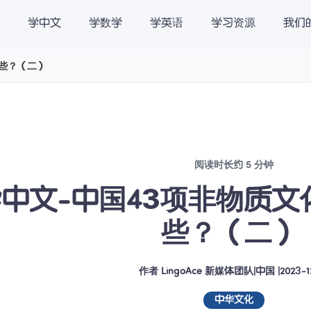
学中文
学数学
学英语
学习资源
我们
载
关于我们
International |
哪些？（二）
阅读时长约 5 分钟
中文-中国43项非物质
些？（二） 
作者
LingoAce 新媒体团队
|
中国
 |
2023-1
中华文化