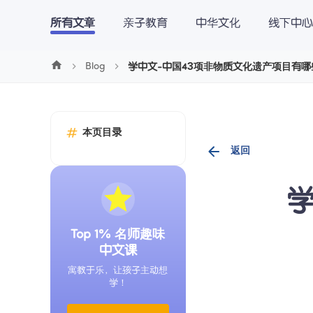
Cookie管理
所有文章
亲子教育
中华文化
线下中心
学中文
学英文
学数学
博客
下
Blog
学中文-中国43项非物质文化遗产项目有
本页目录
返回
学
Top 1% 名师趣味
中文课
寓教于乐，让孩子主动想
学！