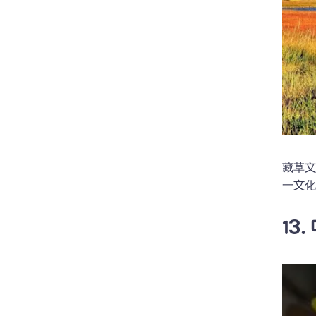
藏草
一文
13