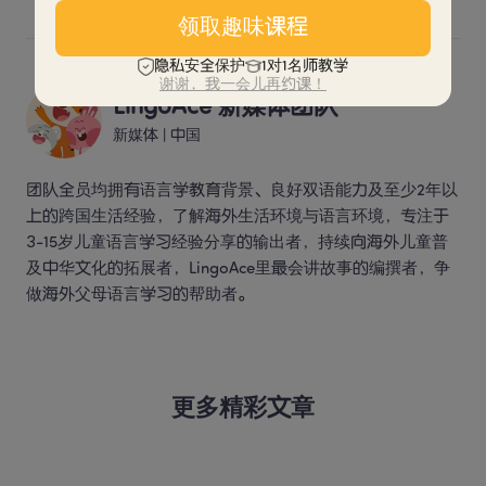
领取趣味课程
隐私安全保护
1对1名师教学
谢谢，我一会儿再约课！
LingoAce 新媒体团队
新媒体
 | 
中国
团队全员均拥有语言学教育背景、良好双语能力及至少2年以
上的跨国生活经验，了解海外生活环境与语言环境，专注于
3-15岁儿童语言学习经验分享的输出者，持续向海外儿童普
及中华文化的拓展者，LingoAce里最会讲故事的编撰者，争
做海外父母语言学习的帮助者。 
更多精彩文章