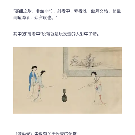
“宴酣之乐，非丝非竹，射者中，弈者胜，觥筹交错，起坐
而喧哗者，众宾欢也。”
《梦梁录》中也有关于投壶的记载：