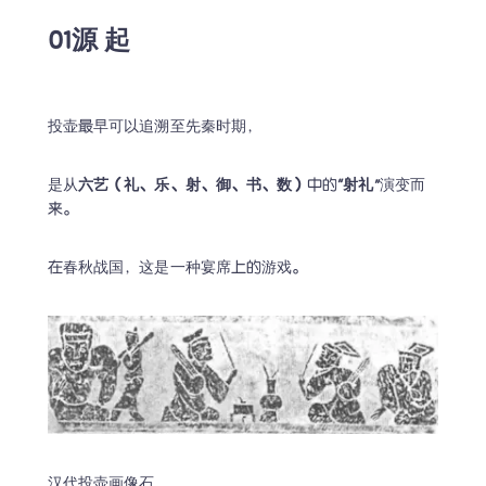
01源 起
投壶最早可以追溯至先秦时期，
是从
六艺（礼、乐、射、御、书、数）
中的
“射礼”
演变而
来。
汉代投壶画像石