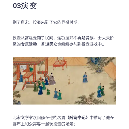
03演 变
到了唐宋，投壶来到了它的鼎盛时期。
投壶从宫廷走向了民间，这项游戏不再是贵族、士大夫阶
级的专属活动，普通民众也纷纷参与到投壶游戏中。
北宋文学家欧阳修在他的名篇
《醉翁亭记》
中描写了他在
宴席上和众宾客一起玩投壶的场景：