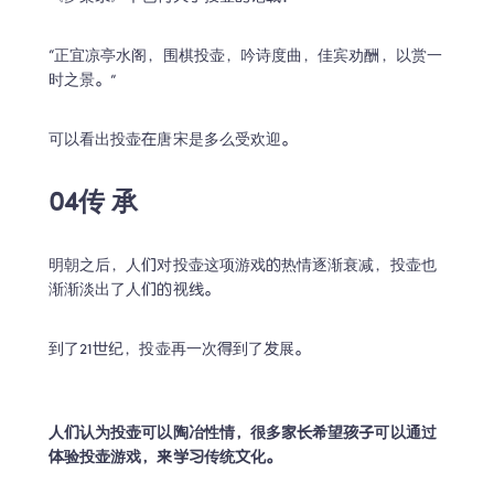
“正宜凉亭水阁，围棋投壶，吟诗度曲，佳宾劝酬，以赏一
时之景。”
可以看出投壶在唐宋是多么受欢迎。
Trustpilot • 10k+ 评论
LingoAce 全科在线直播课: 中
04传 承
文 • 数学 • 英语
个性化定制1对教学，帮助孩子保持学习热情，获
明朝之后，人们对投壶这项游戏的热情逐渐衰减，投壶也
得实实在在的学习成果！
渐渐淡出了人们的视线。
领取趣味课程
到了21世纪，投壶再一次得到了发展。
隐私安全保护
1对1名师教学
谢谢，我一会儿再约课！
人们认为投壶可以陶冶性情，很多家长希望孩子可以通过
体验投壶游戏，来学习传统文化。