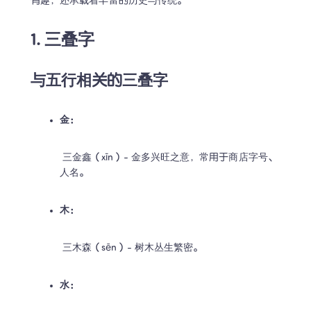
有趣，还承载着丰富的历史与传统。
1. 三叠字
与五行相关的三叠字
金：
 三金鑫（xīn）- 金多兴旺之意，常用于商店字号、
人名。
木：
 三木森（sēn）- 树木丛生繁密。
水：