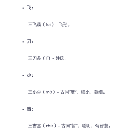
飞：
 三飞飝（fei）- 飞翔。
刀：
 三刀刕（lí）- 姓氏。
小：
 三小尛（mó）- 古同“麽”，细小，微细。
吉：
 三吉嚞（zhé）- 古同“哲”，聪明，有智慧。