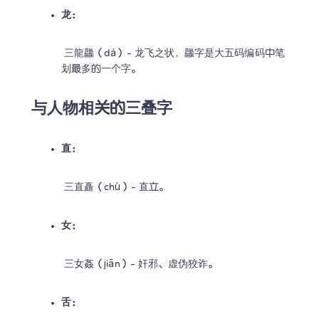
龙：
 三龍龘（dá）- 龙飞之状，龘字是大五码编码中笔
划最多的一个字。
与人物相关的三叠字
直：
 三直矗（chù）- 直立。
女：
 三女姦（jiān）- 奸邪、虚伪狡诈。
舌：