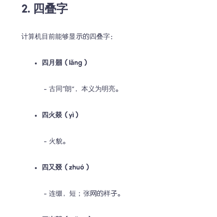
2. 四叠字
计算机目前能够显示的四叠字：
四月朤（lǎng）
 - 古同“朗”，本义为明亮。
四火燚（yì）
 - 火貌。
四又叕（zhuó）
 - 连缀，短；张网的样子。