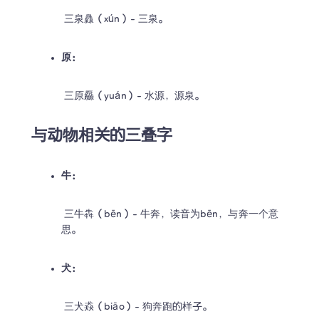
 三泉灥（xún）- 三泉。
原：
 三原厵（yuán）- 水源，源泉。
与动物相关的三叠字
牛：
 三牛犇（bēn）- 牛奔，读音为bēn，与奔一个意
思。
犬：
 三犬猋（biāo）- 狗奔跑的样子。