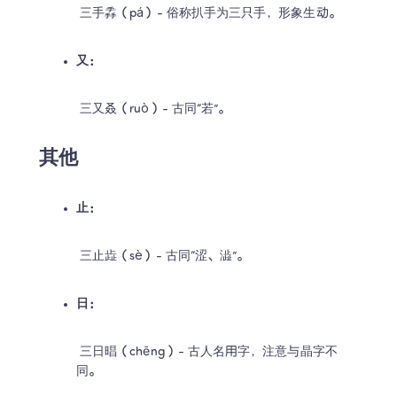
 三手掱（pá）- 俗称扒手为三只手，形象生动。
又：
 三又叒（ruò）- 古同“若”。
其他
止：
 三止歮（sè）- 古同“涩、澁”。
日：
 三日晿（chēng）- 古人名用字，注意与晶字不
同。