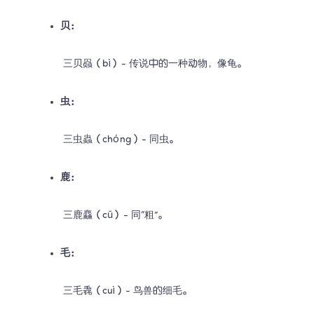
贝：
 三贝赑（bì）- 传说中的一种动物，像龟。
虫：
 三虫蟲（chóng）- 同虫。
鹿：
 三鹿麤（cū）- 同“粗”。
毛：
 三毛毳（cuì）- 鸟兽的细毛。