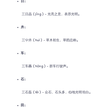
日：
 三日晶（jīng）- 光亮之意，表示光明。
卉：
 三屮卉（huì）- 草木初生，草的总称。
车：
 三车轟（hōng）- 群车行驶声。
石：
 三石磊（lěi）- 众石，石头多，心地光明坦白。
田：