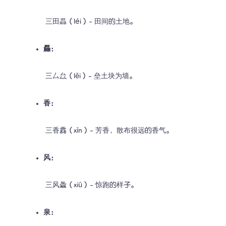
 三田畾（léi）- 田间的土地。
厵：
 三厶厽（lěi）- 垒土块为墙。
香：
 三香馫（xīn）- 芳香，散布很远的香气。
风：
 三风飍（xiū）- 惊跑的样子。
泉：