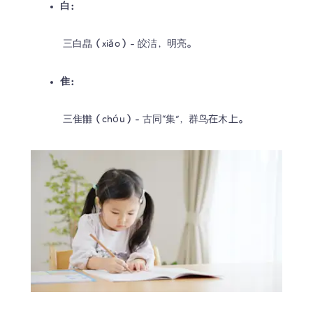
白：
 三白皛（xiǎo）- 皎洁，明亮。
隹：
 三隹雦（chóu）- 古同“集”，群鸟在木上。