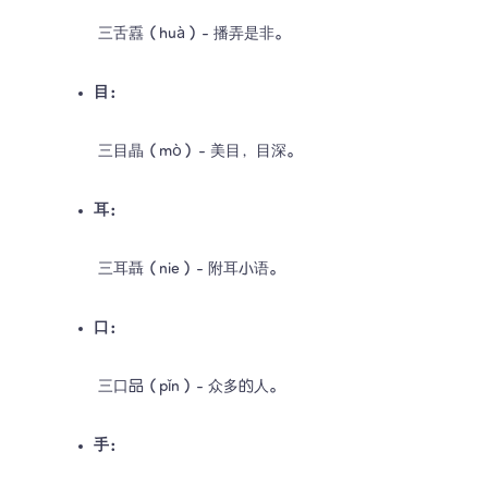
 三舌舙（huà）- 播弄是非。
目：
 三目瞐（mò）- 美目，目深。
耳：
 三耳聶（nie）- 附耳小语。
口：
 三口品（pǐn）- 众多的人。
手：