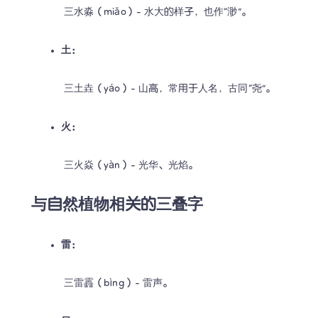
 三水淼（miǎo）- 水大的样子，也作“渺”。
土：
 三土垚（yáo）- 山高，常用于人名，古同“尧”。
火：
 三火焱（yàn）- 光华、光焰。
与自然植物相关的三叠字
雷：
 三雷靐（bìng）- 雷声。