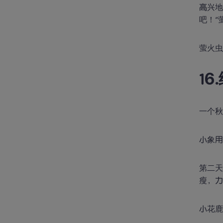
高兴地
吧！”
萤火
1
一个
小象用
第二天
瘦，力
小花鹿