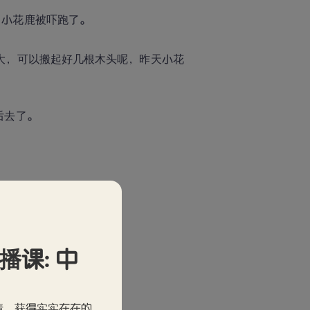
。小花鹿被吓跑了。
大，可以搬起好几根木头呢，昨天小花
后去了。
直播课: 中
说：“我以后一定改。”
情，获得实实在在的