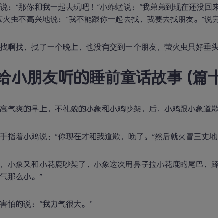
说：“那你和我一起去玩吧！”小蚱蜢说：“我弟弟到现在还没回
萤火虫不高兴地说：“我不能跟你一起去找，我要去找朋友。”说
虫找啊找，找了一个晚上，也没有交到一个朋友，萤火虫只好垂
6.给小朋友听的睡前童话故事 (篇
秋高气爽的早上，不礼貌的小象和小鸡吵架，后，小鸡跟小象道
手指着小鸡说：“你现在才和我道歉，晚了。”然后就火冒三丈
，小象又和小花鹿吵架了，小象这次用鼻子拉小花鹿的尾巴，踩
气那么小。”
害怕的说：“我力气很大。”