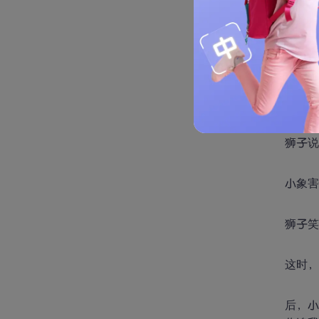
小花鹿
这时
后，等
为什么
狮子说
小象害
狮子笑
这时
后，