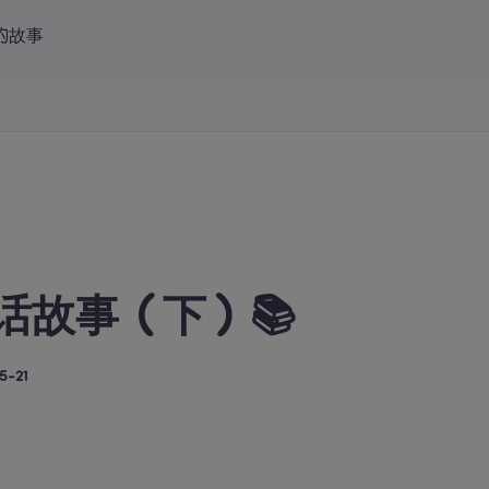
的故事
 中文（简体）
登录
立即免费试听
话故事（下）📚
5-21