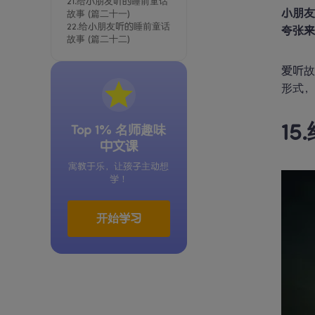
21.给小朋友听的睡前童话
小朋
故事 (篇二十一)
22.给小朋友听的睡前童话
夸张
故事 (篇二十二)
爱听
1
Top 1% 名师趣味
中文课
寓教于乐，让孩子主动想
学！
开始学习