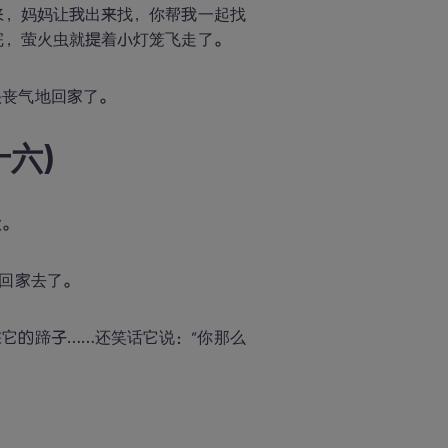
来，妈妈让我出来找，你帮我一起找
完，萤火虫就提着小灯笼飞走了。
头丧气地回家了。
十六)
歉。
地回家去了。
它的蹄子……还笑话它说：“你那么