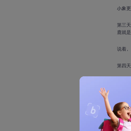
小象
第三天
鹿就是
说着，
第四
第一次
小鸡说
后，小