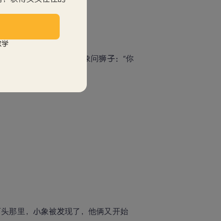
教学
，当小象洗澡的时候，小象问狮子：“你
石头那里，小象被发现了，他俩又开始