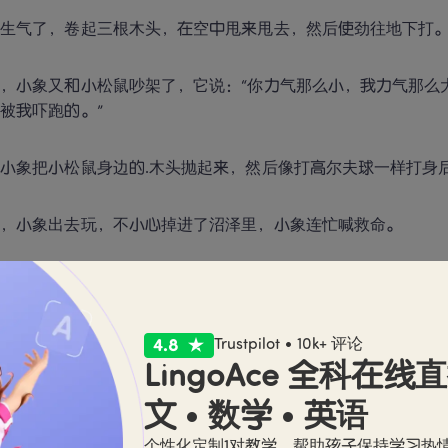
更生气了，卷起三根木头，在空中甩来甩去，然后使劲往地下打
，小象又和小松鼠吵架了，它说：“你力气那么小，我力气那么
被我吓跑的。”
小象把小松鼠身边的.木头抛起来，然后像打高尔夫球一样打身
天，小象出去玩，不小心掉进了沼泽里，小象连忙喊救命。
，小鸡来了，小象着急的说：“你赶快救我出去吧。”
：“你以前不礼貌地对我，我干嘛要救你出去？”
Trustpilot • 10k+ 评论
LingoAce 全科在线
花鹿和小松鼠都来了，它们都不救小象，则怪小象不礼貌，小象
文 • 数学 • 英语
个性化定制1对教学，帮助孩子保持学习热