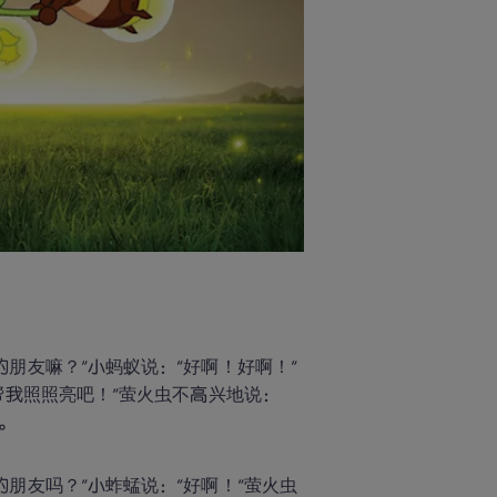
朋友嘛？”小蚂蚁说：“好啊！好啊！”
帮我照照亮吧！”萤火虫不高兴地说：
。
朋友吗？”小蚱蜢说：“好啊！”萤火虫