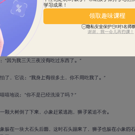
和小松鼠异口同声说：“等你改了，我们再来救你吧。”
学习成果！
领取趣味课程
，沼泽已经淹到小象的胸口了，小象昏了过去。
隐私安全保护
1对1名师
谢谢，我一会儿再约课！
小象醒来的`时候，看见狮子在它身边，狮子带小象到河边洗澡
要救我？”
：“因为我三天三夜没有吃过东西了。”
怕了，它说：“我身上有很多土，你不用吃我了。”
嘻嘻地说：“你不是已经洗澡了吗？”
，一颗大树倒了下来，小象赶紧逃跑，狮子紧追不舍。
小象躲在一块大石头后面，这时石头蹦来了，狮子也躲在小象的