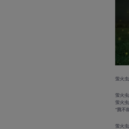
萤火
萤火虫
萤火虫
“我不
萤火虫