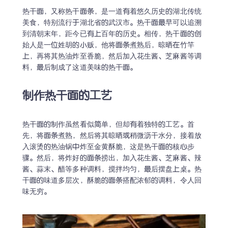
热干面，又称热干面条，是一道有着悠久历史的湖北传统
美食，特别流行于湖北省的武汉市。热干面最早可以追溯
到清朝末年，距今已有上百年的历史。相传，热干面的创
始人是一位姓胡的小贩，他将面条煮熟后，晾晒在竹竿
上，再将其热油炸至香脆，然后加入花生酱、芝麻酱等调
料，最后制成了这道美味的热干面。
制作热干面的工艺
热干面的制作虽然看似简单，但却有着独特的工艺。首
先，将面条煮熟，然后将其晾晒或稍微沥干水分，接着放
入滚烫的热油锅中炸至金黄酥脆，这是热干面的核心步
骤。然后，将炸好的面条捞出，加入花生酱、芝麻酱、辣
酱、蒜末、醋等多种调料，搅拌均匀，最后摆盘上桌。热
干面的味道多层次，酥脆的面条搭配浓郁的调料，令人回
味无穷。