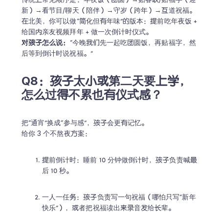
传统上常见顺序是：年夜饭（团圆）→贴春联/贴福字（迎
新）→看节目/聊天（陪伴）→守岁（跨年）→互道祝福。

在北美，你可以做“简化但有年味”的版本：提前吃年夜饭 + 
对孩子怎么说：
“今晚我们先一起吃团圆饭，再贴福字，然
后等到倒计时说祝福。”
Q8：孩子太小或第二天要上学，
怎么过得不累也有仪式感？
把“通宵”换成“参与感”，孩子会更有记忆。

给你 3 个不熬夜方案：
提前倒计时：睡前 10 分钟做倒计时，孩子负责喊最
后 10 秒。
一人一任务：孩子负责写一句祝福（哪怕只写“新年
快乐”），或者把祝福读出来录音发给长辈。