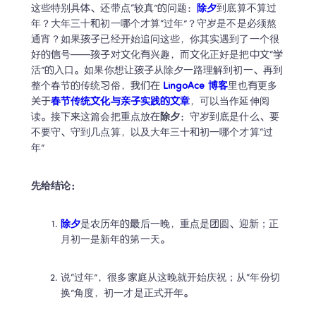
这些特别具体、还带点“较真”的问题：
除夕
到底算不算过
年？大年三十和初一哪个才算“过年”？守岁是不是必须熬
通宵？如果孩子已经开始追问这些，你其实遇到了一个很
好的信号——孩子对文化有兴趣，而文化正好是把中文“学
活”的入口。如果你想让孩子从除夕一路理解到初一、再到
整个春节的传统习俗，我们在 
LingoAce 博客
里也有更多
关于
春节传统文化与亲子实践的文章
，可以当作延伸阅
读。接下来这篇会把重点放在
除夕
：守岁到底是什么、要
不要守、守到几点算，以及大年三十和初一哪个才算“过
年” 
先给结论：
除夕
是农历年的最后一晚，重点是团圆、迎新；正
月初一是新年的第一天。
说“过年”，很多家庭从这晚就开始庆祝；从“年份切
换”角度，初一才是正式开年。