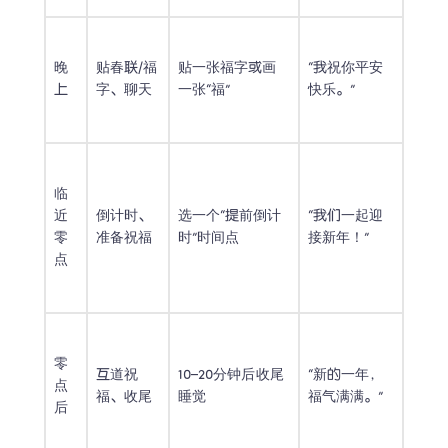
晚
贴春联/福
贴一张福字或画
“我祝你平安
上
字、聊天
一张“福”
快乐。”
临
近
倒计时、
选一个“提前倒计
“我们一起迎
零
准备祝福
时”时间点
接新年！”
点
零
互道祝
10–20分钟后收尾
“新的一年，
点
福、收尾
睡觉
福气满满。”
后