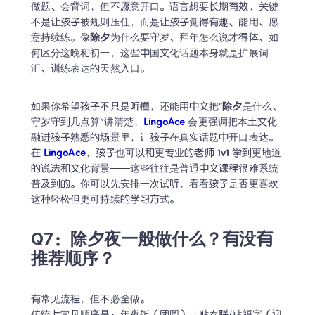
做题、会背词，但不愿意开口。语言想要长期有效，关键
不是让孩子被规则压住，而是让孩子觉得有趣、能用、愿
意持续练。像
除夕
为什么要守岁、拜年怎么说才得体、如
何区分这晚和初一，这些中国文化话题本身就是扩展词
汇、训练表达的天然入口。
如果你希望孩子不只是听懂，还能用中文把“
除夕
是什么、
守岁守到几点算”讲清楚，
LingoAce
会更强调把本土文化
融进孩子熟悉的场景里，让孩子在真实话题中开口表达。
在 
LingoAce
，孩子也可以和更专业的老师
 1v1
 学到更地道
的说法和文化背景——这些往往是普通中文课程很难系统
普及到的。你可以先安排一次试听，看看孩子是否更喜欢
这种轻松但更可持续的学习方式。
Q7：除夕夜一般做什么？有没有
推荐顺序？
有常见流程，但不必全做。
