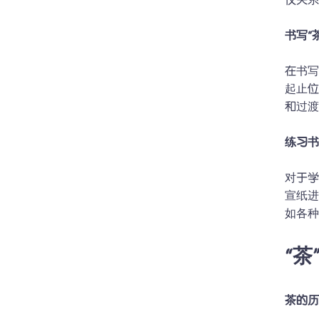
仅关系
书写“
在书写
起止位
和过渡
练习书
对于
宣纸进
如各
“
茶的