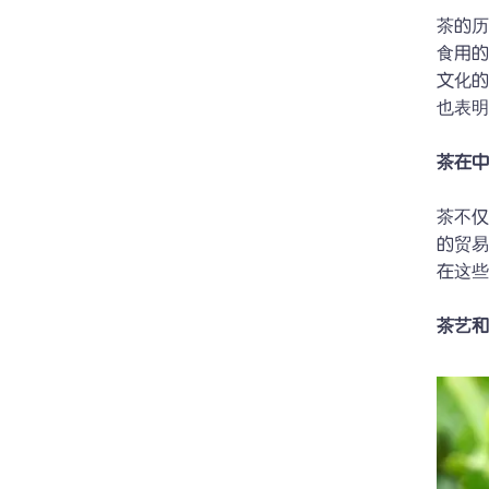
茶的
食用
文化的
也表明
茶在
茶不
的贸
在这些
茶艺