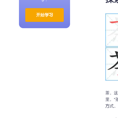
探
学！
开始学习
茶，
里，“
方式