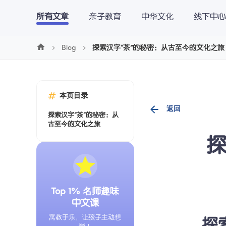
Cookie管理
所有文章
亲子教育
中华文化
线下中心
学中文
学英文
学数学
博客
下
Blog
探索汉字“茶”的秘密：从古至今的文化之旅
本页目录
返回
探索汉字“茶”的秘密：从
古至今的文化之旅
探
Top 1% 名师趣味
中文课
寓教于乐，让孩子主动想