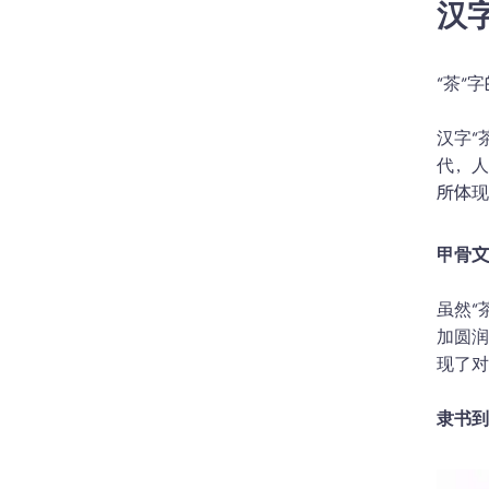
汉
“茶”
汉字“
代，人
所体
甲骨文
虽然“
加圆
现了对
隶书到