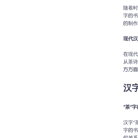
随着时
字的
的制作
现代汉
在现代
从茶诗
方方面
汉
“茶”
汉字“
字的