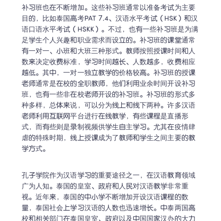
补习班也在不断增加。这些补习班通常以准备考试为主要
目的，比如泰国高考PAT 7.4、汉语水平考试（HSK）和汉
语口语水平考试（HSKK）。不过，也有一些补习班是为满
足学生个人兴趣和职业需求而设立的。补习班的课堂通常
有一对一、小班和大班三种形式。教师按照授课时间和人
数来决定收费标准，学习时间越长、人数越多，收费相应
越低。其中，一对一独立教学的价格较高。补习班的授课
老师通常是在校的全职教师，他们利用业余时间开设补习
班，也有一些非在校老师开设的补习班。补习班的形式多
种多样，总体来说，可以分为线上和线下两种。许多汉语
老师利用互联网平台进行在线教学，有些课程是直播形
式，而有些则是录制视频供学生自主学习。尤其在疫情肆
虐的特殊时期，线上授课成为了教师和学生之间主要的教
学方式。
孔子学院作为汉语学习的重要途径之一，在汉语教育领域
广为人知。泰国的皇室、政府和人民对汉语教学非常重
视。近年来，泰国的中小学不断增加开设汉语课程的数
量，泰国社会上学习汉语的人数也迅速增长。中泰两国高
校和相关部门在泰国皇室、政府以及中国国家汉办的大力