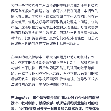
其中一些学校的领导对汉语课的重视程度相对于理科类的
LingoAce 全科在线直播课: 中
课程存在很大的问题。这一点可以从我在问题二中提到的
文 • 数学 • 英语
情况看出来。学校的汉语教师数量与学生人数的比例存在
个性化定制1对教学，帮助孩子保持学习热情，获
很大差距，但是校领导没有采取措施处理这个问题，任其
得实实在在的学习成果！
存在。这表明校方在根本上不重视汉语课程。尽管汉语课
程的教师数量少而学生数量多，但其他学科并没有出现这
领取趣味课程
种情况，比如英语课程。虽然它们都是外语课程，但是汉
语课程出现的问题在英语课程上从未出现过。
隐私安全保护
1对1名师教学
谢谢，我一会儿再约课！
在泰国的语文教学中，最大的问题是缺乏好的教材。例
如，教材中的语音部分编写得不够有针对性，教材的使用
与学生水平脱轨，课后练习题不能达到巩固的效果等问
题。在教学设备和教室环境方面，有些学校没有专门的汉
语学习教室，有些学校没有投影仪或电视，这导致了很多
上课时间的浪费，学习效率也因此很低。
在LingoAce，每个课程都是我们团队经过百余小时的课程
设计、教材制作、模拟教学、教师培训和质量控制后的成
果。 我们邀请您同孩子一起来参加免费试听课，亲身体验