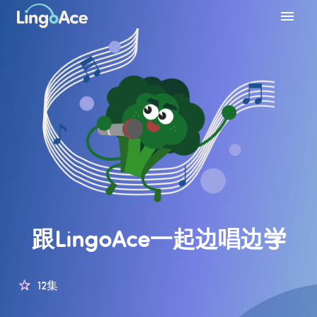
跟LingoAce一起边唱边学
12集