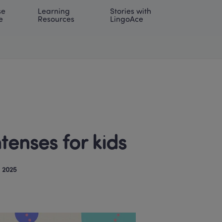
e 
Learning 
Stories with 
onal | EN
LOG IN
Try For Free
e
Resources
LingoAce
tenses for kids
, 2025