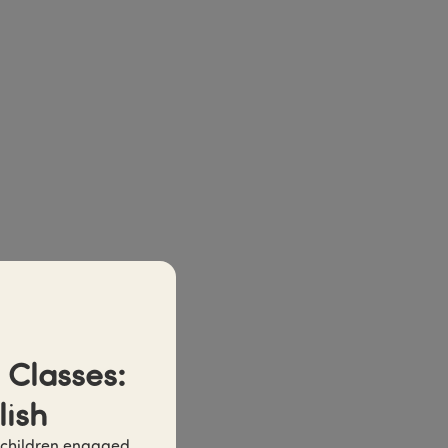
Classes: 
lish
 children engaged 