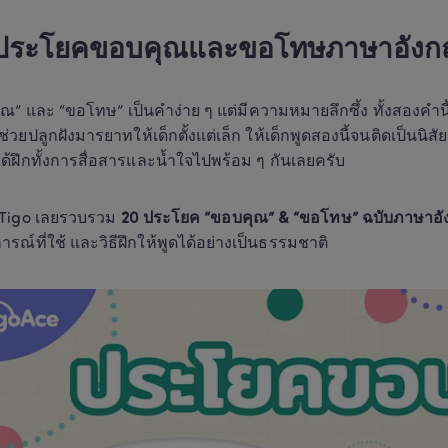
ประโยคขอบคุณและขอโทษภาษาอังกฤษท
ณ” และ “ขอโทษ” เป็นคำง่าย ๆ แต่มีความหมายลึกซึ้ง ทั้งสองคำนี้เ
ช่วยปลูกฝังมารยาทให้เด็กตั้งแต่เล็ก ให้เด็กพูดสองนี้จนติดเป็นนิส
ได้ฝึกทั้งการสื่อสารและน้ำใจไปพร้อม ๆ กันเลยครับ
ี่ Tigo เลยรวบรวม 
20 ประโยค “ขอบคุณ” & “ขอโทษ” ฉบับภาษาอ
รณ์ที่ใช้ และวิธีฝึกให้พูดได้อย่างเป็นธรรมชาติ