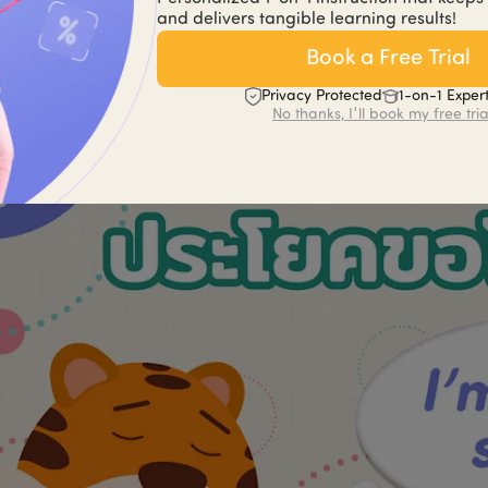
and delivers tangible learning results!
That was awesome. Thanks! - มันสุดยอดมาก ขอบคุณนะคะ/ครั
Book a Free Trial
Privacy Protected
1-on-1 Exper
No thanks, I'll book my free tria