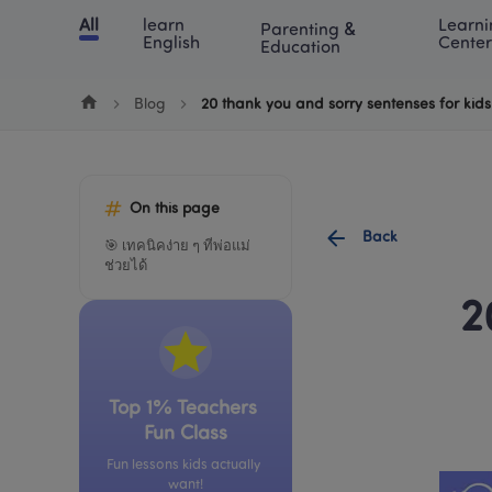
Cookie Manager
All
learn 
Learni
Parenting & 
Chinese
English
Math
Blog
Lea
English
Center
Education
Blog
20 thank you and sorry sentenses for kids
On this page
Back
🎯 เทคนิคง่าย ๆ ที่พ่อแม่
ช่วยได้
2
Top 1% Teachers 
Fun Class
Fun lessons kids actually 
want!