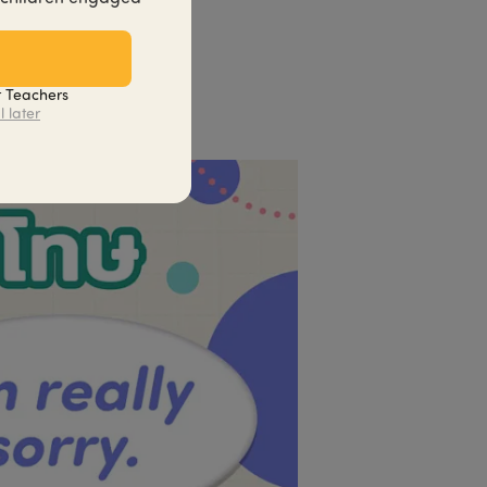
บ
t Teachers
l later