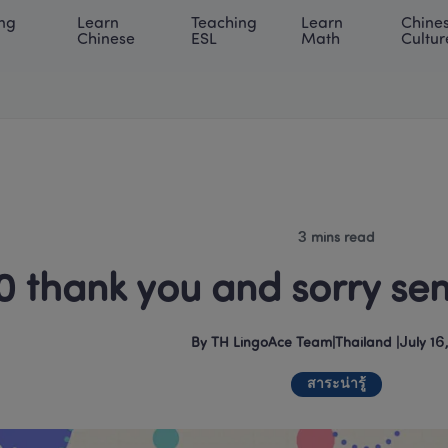
ng 
Learn 
Teaching 
Learn 
Chines
rning Center
ACE Academy
About LingoAce
Internati
Chinese
ESL
Math
Cultur
3 mins read
0 thank you and sorry sen
By
TH LingoAce Team
|
Thailand
 |
July 16
สาระน่ารู้