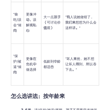
“偷
更像冲
大一点孩子
“有人说她做错了，
吃/误
动、误
（可讨论价
我们来想想为什么会
会”倾
解或私
值观）
这样讲。”
向
心
“保
更像在
“坏人来抢，她不想
护/被
低龄到中龄
危机中
让坏人得到，所以吞
逼”倾
都适合
做选择
下去。”
向
怎么选讲法：按年龄来