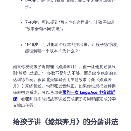
3–6岁
：讲“保护/被逼”更顺，孩子不需要背道德评
价。
7–10岁
：可以提到“有人也会这样讲”，让孩子知道
“故事会有不同讲法”。
11–15岁
：可以把两个版本都摆出来，让孩子练“我更
能理解哪一个版本？为什么？”
如果你发现孩子听得懂《嫦娥奔月》，但一让他复述就只
剩“然后…然后…”，多数不是能力不够，而是缺少稳定的表
达训练节奏。很多北美家庭会用主题故事（像《嫦娥奔
月》）来练复述、句型和发音纠正。如果你也想把这种训
练做得更系统，可以考虑先
预约一次 LingoAce 中文试听
课
：看老师能不能把故事讲述变成孩子每周都能完成的中
文输出任务。 
给孩子讲《嫦娥奔月》的分龄讲法