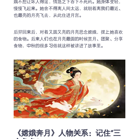
娥不想让坏人得逞，情急之下吞下不死药。她身体变轻，
慢慢飞起来。她舍不得离人间太远，就朝着离我们最近、
也最亮的月亮飞去，从此住进月宫。
后羿回来后，对着又圆又亮的月亮思念嫦娥，摆上她喜欢
的食物。后来人们也在月亮最圆的时候赏月、团聚、分享
食物，中秋的很多习俗就这样被讲进了故事里。
《嫦娥奔月》人物关系：记住“三