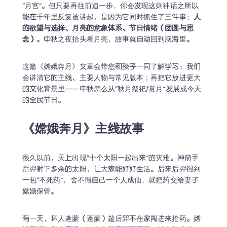
“月宫”。但只要再往前追一步，你会发现这则神话之所以
能在千年里反复被讲起，是因为它同时抓住了三件事：
人
的欲望与选择、月亮的意象体系、节日情绪（团圆与思
念）
。中秋之夜抬头看月亮，故事就自动回到脑海里。
这篇《嫦娥奔月》文章会带您和孩子一同了解学习：我们
会讲清它的主线、主要人物与常见版本；再把它放进更大
的文化背景里——中秋怎么从“秋月祭祀/赏月”发展成今天
的全民节日。
《嫦娥奔月》主线故事
很久以前，天上出现“十个太阳一起出来”的灾难。神箭手
后羿射下多余的太阳，让大家能好好生活。后来后羿得到
一包“不死药”，舍不得自己一个人成仙，就把药交给妻子
嫦娥保管。
有一天，坏人逄蒙（蓬蒙）趁后羿不在家闯进来抢药。嫦