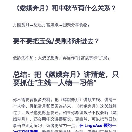
《嫦娥奔月》和中秋节有什么关系？
月圆赏月→想起月宫嫦娥→团聚分享食物。
要不要把玉兔/吴刚都讲进去？
低龄先不加；大孩子想听，再当作“月宫故事群”扩展。
总结：把《嫦娥奔月》讲清楚，只
要抓住“主线—人物—习俗”
你不需要背很多资料。把《嫦娥奔月》讲顺主线、讲清三
个人物、再把赏月和团圆连起来，《嫦娥奔月》这关就算
过了，孩子也更愿意复述。如果你希望孩子不仅会听《嫦
娥奔月》，还会用中文讲得更长、更自然，可以把节日故
事当成固定练习；或者更省力一点，
在 LingoAce 预约一