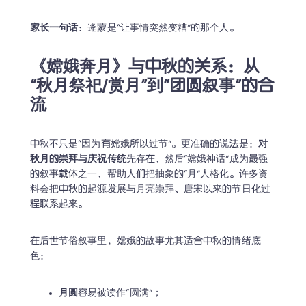
家长一句话
：逄蒙是“让事情突然变糟”的那个人。
《嫦娥奔月》与中秋的关系：从
“秋月祭祀/赏月”到“团圆叙事”的合
流
中秋不只是“因为有嫦娥所以过节”。更准确的说法是：
对
秋月的崇拜与庆祝传统
先存在，然后“嫦娥神话”成为最强
的叙事载体之一，帮助人们把抽象的“月”人格化。许多资
料会把中秋的起源发展与月亮崇拜、唐宋以来的节日化过
程联系起来。
在后世节俗叙事里，嫦娥的故事尤其适合中秋的情绪底
色：
月圆
容易被读作“圆满”；