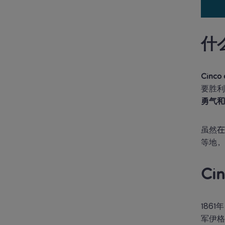
什么
Cinco
要胜利
勇气
虽然
等地，
Ci
186
军伊格