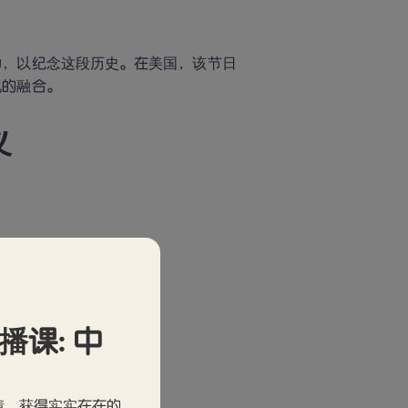
动，以纪念这段历史。在美国，该节日
化的融合。
义
气氛。
直播课: 中
ro）和披风。
情，获得实实在在的