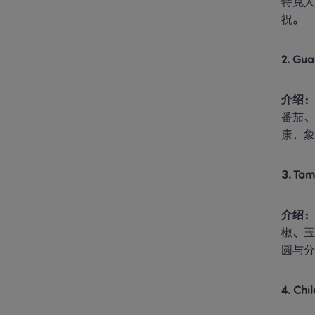
特克人
祝。
2. G
介绍
番茄、
康，
3. T
介绍
椒、玉
圆与
4. C