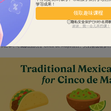
皮纳塔
（Piñata）：一种纸制玩具，常用于节日游戏，象征希
学习成果！
领取趣味课程
元素不仅具有视觉吸引力，更承载着墨西哥人民的文化认同与自
隐私安全保护
1对1名师
谢谢，我一会儿再约课！
nco de Mayo节日的经典食物
节日中不可或缺的部分。Cinco de Mayo当日，人们会品尝多