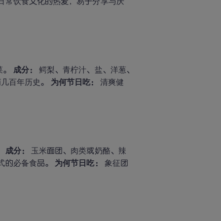
对日常饮食文化的热爱，易于分享与庆
。 
成分：
 鳄梨、青柠汁、盐、洋葱、
已有几百年历史。 
为何节日吃：
 清爽健
 
成分：
 玉米面团、肉类或奶酪、辣
式的必备食品。 
为何节日吃：
 象征团