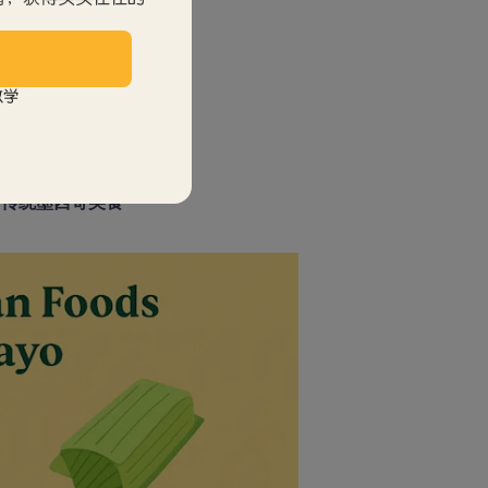
望与丰收。
豪。
教学
种
传统墨西哥美食