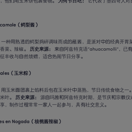
，他们用玉米饼包裹食物。 
为何节日吃：
 它代表了墨西哥人
uacamole（鳄梨酱）
：
 一种用熟透的鳄梨捣碎调味而成的蘸酱，是派对中的经典开胃菜
香菜、辣椒。 
历史来源：
 来自阿兹特克语“ahuacamolli”，
象征丰收与自然馈赠，适合热闹节日分享。
amales（玉米粽）
：
 用玉米面团裹上馅料后包在玉米叶中蒸熟，节日传统食物之一。
米叶。 
历史来源：
 源自玛雅和阿兹特克时期，是节庆和宗教仪
分享，制作过程常常一家人一起参与，具有社交意义。
hiles en Nogada（核桃酱辣椒）