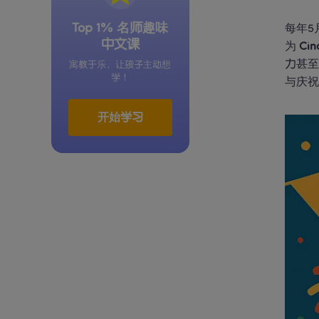
Top 1% 名师趣味
每年5
中文课
为 
Cin
力甚至
寓教于乐，让孩子主动想
学！
与庆
开始学习