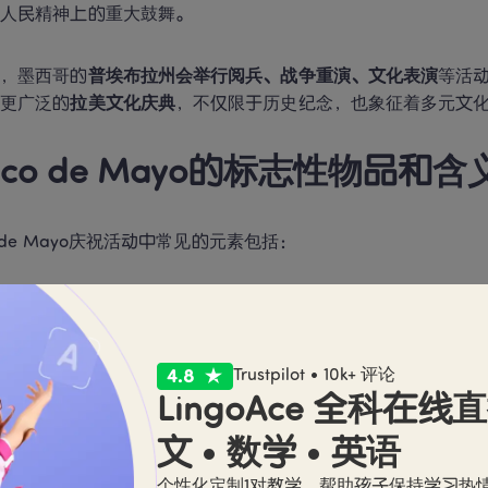
哥人民精神上的重大鼓舞。
上，墨西哥的
普埃布拉州会举行阅兵、战争重演、文化表演
等活
为更广泛的
拉美文化庆典
，不仅限于历史纪念，也象征着多元文
nco de Mayo的标志性物品和含
co de Mayo庆祝活动中常见的元素包括：
墨西哥国旗的颜色
（红、白、绿）：象征自由、团结与希望。
玛丽亚奇乐队
（Mariachi）：传统墨西哥音乐表演，增添节日
Trustpilot • 10k+ 评论
LingoAce 全科在线
民族服饰
：女性穿着艳丽的裙摆舞裙，男性佩戴大帽子（Sombre
文 • 数学 • 英语
个性化定制1对教学，帮助孩子保持学习热