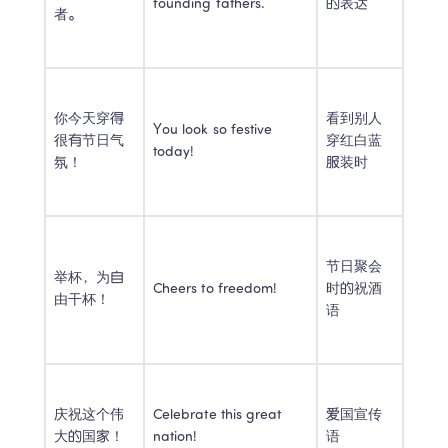
founding fathers. 
的表达 
者。 
你今天穿得
看到别人
You look so festive 
很有节日气
穿红白蓝
today! 
氛！ 
服装时 
节日聚会
举杯，为自
Cheers to freedom! 
时的祝酒
由干杯！ 
语 
庆祝这个伟
Celebrate this great 
爱国宣传
大的国家！ 
nation! 
语 