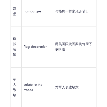
汉
hamburger 
与热狗一样常见于节日 
堡 
旗
帜
用美国国旗图案装饰屋子
flag decoration 
装
或街道 
饰 
军
人
salute to the 
对军人表达敬意 
致
troops 
敬 