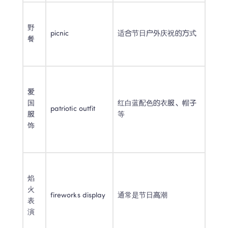
野
picnic 
适合节日户外庆祝的方式 
餐 
爱
国
红白蓝配色的衣服、帽子
patriotic outfit 
服
等 
饰 
焰
火
fireworks display 
通常是节日高潮 
表
演 