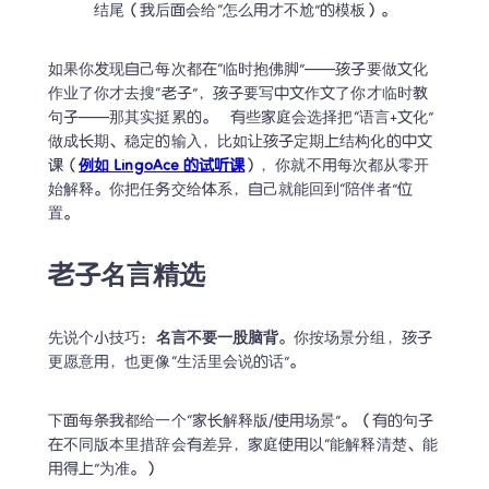
结尾（我后面会给“怎么用才不尬”的模板）。
如果你发现自己每次都在“临时抱佛脚”——孩子要做文化
作业了你才去搜“老子”，孩子要写中文作文了你才临时教
句子——那其实挺累的。   有些家庭会选择把“语言+文化”
做成长期、稳定的输入，比如让孩子定期上结构化的中文
课（
例如 LingoAce 的试听课
），你就不用每次都从零开
始解释。你把任务交给体系，自己就能回到“陪伴者”位
置。
老子名言精选
先说个小技巧：
名言不要一股脑背
。你按场景分组，孩子
更愿意用，也更像“生活里会说的话”。
下面每条我都给一个“家长解释版/使用场景”。（有的句子
在不同版本里措辞会有差异，家庭使用以“能解释清楚、能
用得上”为准。）