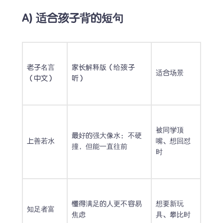
A) 适合孩子背的短句
老子名言
家长解释版（给孩子
适合场景
（中文）
听）
被同学顶
最好的强大像水：不硬
上善若水
嘴、想回怼
撞，但能一直往前
时
懂得满足的人更不容易
想要新玩
知足者富
焦虑
具、攀比时