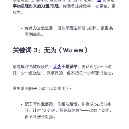
别急着把“德”翻译成“道德课”。在很多讨论里，“
德
”更像是
事物呈现出来的力量/表现
：你顺着规律做事，会更稳、更
省力。
你努力当然重要，但如果方法顺着“规律”，更容易
看到效果。
关键词 3：无为（Wu wei）
这是最容易被误读的：
无为
不是躺平
。更贴近“少一点硬
拧、少一点强迫”，做该做的，但不把每一步都变成拉扯。
家里常见例子（你可以直接用）：
孩子写作业磨蹭，你越催越慢。你换成“先把书摊
开、计时 10 分钟、写完就休息”——你做了动作，
但不跟孩子对撞。