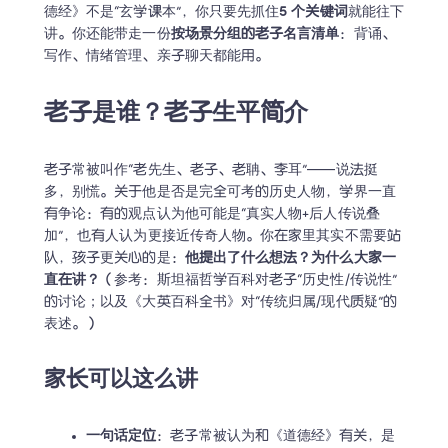
德经》不是“玄学课本”，你只要先抓住
5 个关键词
就能往下
讲。你还能带走一份
按场景分组的老子名言清单
：背诵、
写作、情绪管理、亲子聊天都能用。
老子是谁？老子生平简介
老子常被叫作“老先生、老子、老聃、李耳”——说法挺
多，别慌。关于他是否是完全可考的历史人物，学界一直
有争论：有的观点认为他可能是“真实人物+后人传说叠
加”，也有人认为更接近传奇人物。你在家里其实不需要站
队，孩子更关心的是：
他提出了什么想法？为什么大家一
直在讲？
（参考：斯坦福哲学百科对老子“历史性/传说性”
的讨论；以及《大英百科全书》对“传统归属/现代质疑”的
表述。）
家长可以这么讲
一句话定位
：老子常被认为和《道德经》有关，是