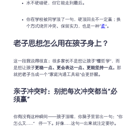
水不硬碰硬，但它能走到最后。
你在学校被同学顶了一句，硬顶回去不一定赢；换
个方式绕开冲突、保留实力，也是一种“
柔
”。
老子思想怎么用在孩子身上？
这一段我说得很直：很多家长不是想让孩子“懂哲学”，而
是想让孩子
更稳一点、更会表达一点、更能坚持一点
。那
就把老子当成一个“家庭沟通工具箱”会更舒服。
亲子冲突时：别把每次冲突都当“必
须赢”
你有没有这种瞬间——孩子顶嘴，你脑子里冒出一句：“你
怎么又……”   停一下。好像……这句一出来就注定要吵。