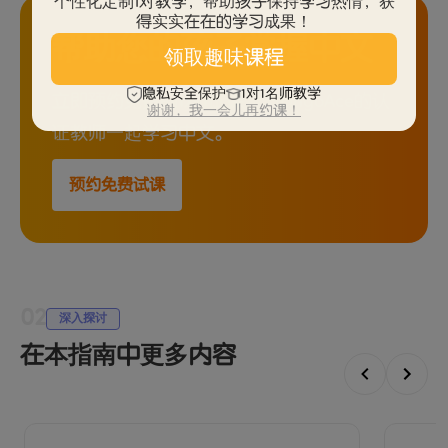
个性化定制1对教学，帮助孩子保持学习热情，获
得实实在在的学习成果！
帮助您的孩子掌握中文
领取趣味课程
隐私安全保护
1对1名师教学
立即预约免费的1对1试课，与LingoAce的认
谢谢，我一会儿再约课！
证教师一起学习中文。
预约免费试课
02
深入探讨
在本指南中更多内容