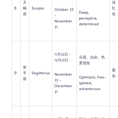
天
深
8
蝎
Scorpio
红
October 23 
Deep, 
座
色
- 
perceptive, 
November 
determined
21
11月22日 - 
乐观、自由、热
12月21日
爱冒险
射
紫
9
手
Sagittarius
November 
色
Optimistic, free-
座
22 - 
spirited, 
December 
adventurous
21