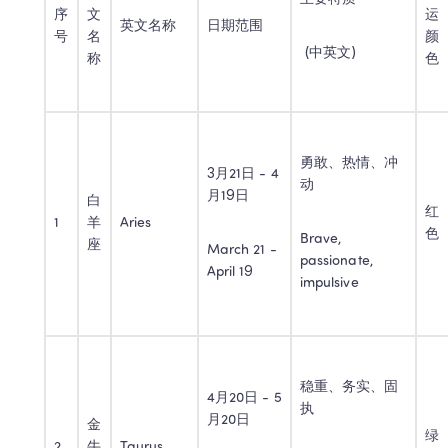
序
文
运
英文名称
日期范围
号
名
颜
 (中英文)
称
色
勇敢、热情、冲
3月21日 - 4
动
月19日
白
红
1
羊
Aries
色
Brave, 
座
March 21 - 
passionate, 
April 19
impulsive
稳重、务实、固
4月20日 - 5
执
月20日
金
绿
2
牛
Taurus