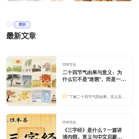
LingoAce 中文学习：
中文节日祝福语与得
构建双语未来的长远
体表达：双语家庭社
04
投资
交词典
最新
最新文章
中华文化
二十四节气由来与意义：为
什么它不是“迷信”，而是一套
时间系统
"
了解二十四节气的由来、意义及其在现代生活中的应用，帮助孩子提升观察力、中文表达和跨文化沟通能力。
中华文化
《三字经》是什么？一篇讲
清内容、意义与中文启蒙价