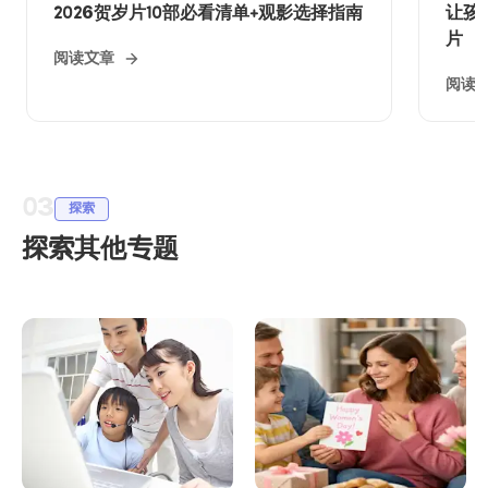
2026贺岁片10部必看清单+观影选择指南
让孩
片
阅读文章
阅读
03
探索
探索其他专题