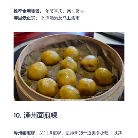
推荐食用场景：
哪里最正宗：
 平潭渔港及岛上集市
10. 漳州面煎粿
漳州面煎粿
，又叫满煎粿，是漳州的一道美食小吃，以其