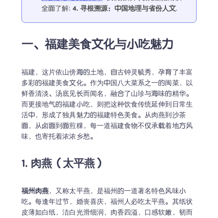
全面了解
:
4. 
寻根溯源：中国地理与省份人文
.
一、福建美食文化与小吃魅力
福建，这片依山傍海的土地，自古钟灵毓秀，孕育了丰富
多彩的福建美食文化。作为中国八大菜系之一的闽菜，以
鲜香清淡、汤底见长而闻名，融合了山珍与海味的精华。
而更接地气的福建小吃，则把这种饮食传统延伸到日常生
活中，形成了独具魅力的福建特色美食。从肉燕到沙茶
面，从卤面到面煎粿，每一道福建食物不仅承载着地方风
味，也寄托着浓浓乡愁。
1. 肉燕（太平燕）
福州肉燕
，又称太平燕，是福州的一道著名特色风味小
吃。每逢年过节，婚丧喜庆，福州人必吃太平燕。其纸状
皮薄如白纸，洁白光滑细润，肉香四溢，口感软嫩，韧而