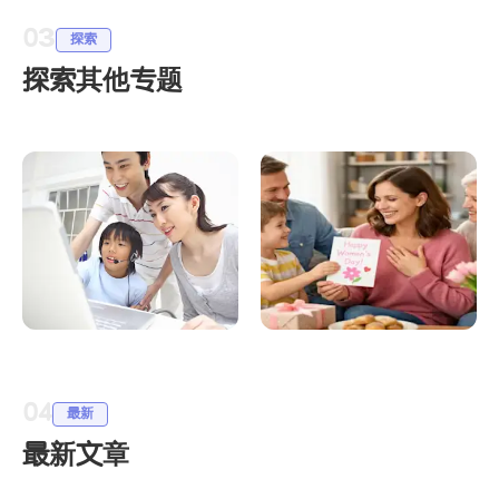
03
探索
探索其他专题
LingoAce 中文学习：
中文节日祝福语与得
构建双语未来的长远
体表达：双语家庭社
04
投资
交词典
最新
最新文章