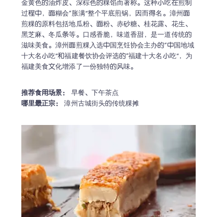
金黄色的油炸皮、深棕色的粿馅而著称。这种小吃在煎制
过程中，面糊会“胀满”整个平底煎锅，因而得名。漳州面
煎粿的原料包括地瓜粉、面粉、赤砂糖、桂花露、花生、
黑芝麻、冬瓜条等。口感香脆，味道香甜，是一道传统的
滋味美食。漳州面煎粿入选中国烹饪协会主办的“中国地域
十大名小吃”和福建餐饮协会评选的“福建十大名小吃”，为
福建美食文化增添了一份独特的风味。
推荐食用场景：
哪里最正宗：
 漳州古城街头的传统粿摊
Trustpilot • 10k+ 评论
LingoAce 全科在线直播课: 中
文 • 数学 • 英语
个性化定制1对教学，帮助孩子保持学习热情，获
得实实在在的学习成果！
领取趣味课程