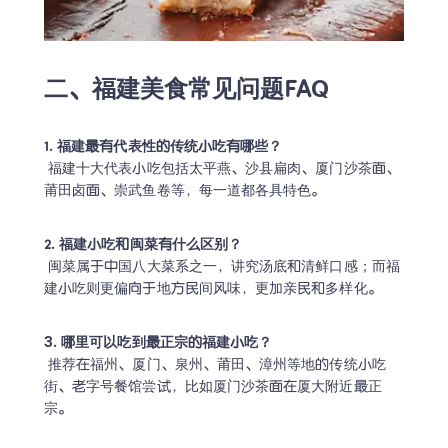
隐私安全保护
1对1名师教学
谢谢，我一会儿再约课！
二、福建美食常见问题FAQ
 福建十大代表小吃包括太平燕、沙县扁肉、厦门沙茶面、
莆田卤面、崇武鱼卷等，每一道都各具特色。
 闽菜属于中国八大菜系之一，讲究汤底和清鲜口感；而福
建小吃则更偏向于地方民间风味，更加亲民和多样化。
 推荐在福州、厦门、泉州、莆田、漳州等地的传统小吃
街、老字号餐馆尝试，比如厦门沙茶面在厦大附近最正
宗。