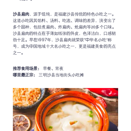
沙县扁肉
，源于馄饨，是福建沙县传统的特色小吃之一。
这道小吃因其馅料、汤料、吃法、调味的差异，演变出了
多个品种，包括煮扁肉、炸扁肉、炝扁肉等20多个口味。
沙县扁肉的特点在于薄如纸张的外皮，色泽洁白，口感韧
劲十足。早在1997年，沙县扁肉就荣获“中华名小吃”称
号，成为中国地域十大名小吃之一，更是福建美食的亮点
之一。
推荐食用场景：
哪里最正宗：
 三明沙县当地街头小吃摊