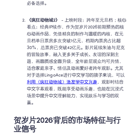
必备选择。
《疯狂动物城2》
 - 上映时段：跨年至元旦档；核心
看点：经典IP续作，作为贺岁片2026前期预热的核
心动画作品，凭借精良的制作与温暖的内核，在元
旦档单日票房多次突破1亿元，档期内票房占比超
30%，总票房已突破42亿元。影片延续朱迪与尼克
的冒险故事，融入更多关于成长、友谊的深刻主
题，画面质感全面升级，全年龄层观众均可共情，
适合家庭亲子、情侣及动画爱好者跨年观影。尤其
对于选择LingoAce进行中文学习的孩子来说，可以
利用《疯狂动物城》激发学中文兴趣
，观影时结合
中文字幕观看，既能享受动画乐趣，也能在沉浸式
场景中提升中文理解能力，实现娱乐与学习的双
赢。
贺岁片2026背后的市场特征与行
业信号