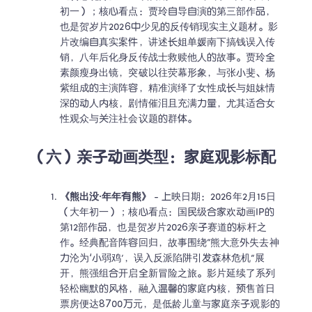
初一）；核心看点：贾玲自导自演的第三部作品，
也是贺岁片2026中少见的反传销现实主义题材。影
片改编自真实案件，讲述长姐单媛南下搞钱误入传
销，八年后化身反传战士救赎他人的故事。贾玲全
素颜瘦身出镜，突破以往荧幕形象，与张小斐、杨
紫组成的主演阵容，精准演绎了女性成长与姐妹情
深的动人内核，剧情催泪且充满力量，尤其适合女
性观众与关注社会议题的群体。
（六）亲子动画类型：家庭观影标配
《熊出没·年年有熊》
 - 上映日期：2026年2月15日
（大年初一）；核心看点：国民级合家欢动画IP的
第12部作品，也是贺岁片2026亲子赛道的标杆之
作。经典配音阵容回归，故事围绕“熊大意外失去神
力沦为‘小弱鸡’，误入反派陷阱引发森林危机”展
开，熊强组合开启全新冒险之旅。影片延续了系列
轻松幽默的风格，融入温馨的家庭内核，预售首日
票房便达8700万元，是低龄儿童与家庭亲子观影的