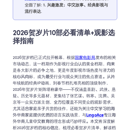
全面了解
:
1. 
兴趣激发：中文故事、经典影视与
流行表达
.
2026贺岁片10部必看清单+观影选
择指南
2026贺岁档已正式拉开帷幕，根据
国家电影局
发布的相关
市场动态，这一档期作为影视行业公认的黄金档期，向来
是各大影片的必争之地，更是年度影视市场热度与潜力的
核心风向标，成为最受行业与观众关注的焦点赛道。从跨
年续航的经典IP动画，到春节档扎堆亮相的顶级制作，
2026年贺岁片矩阵堪称豪华——不仅涵盖喜剧、武侠、悬
疑、历史等多元题材，更集结了张艺谋、韩寒、沈腾、吴
京等一众实力派主创，全方位覆盖不同受众的观影需求，
尤其适合家庭亲子共赏的佳作，还能为关注中文学习的海
外华裔家庭提供优质的语言实践场景，与
LingoAce
专注海
外华裔儿童中文教育的理念形成巧妙呼应。本文将深度解
析2026贺岁档的核心信息，梳理必看贺岁片清单，解读档