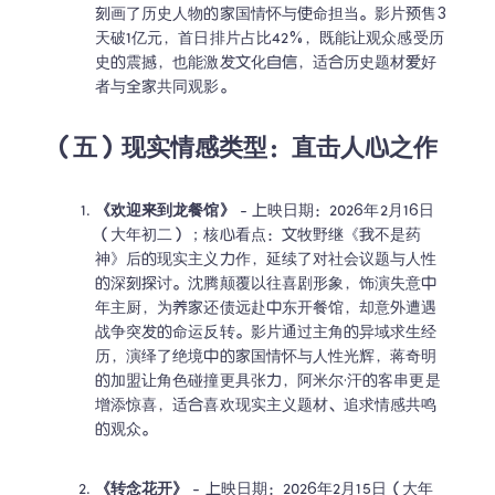
刻画了历史人物的家国情怀与使命担当。影片预售3
天破1亿元，首日排片占比42%，既能让观众感受历
史的震撼，也能激发文化自信，适合历史题材爱好
者与全家共同观影。
（五）现实情感类型：直击人心之作
《欢迎来到龙餐馆》
 - 上映日期：2026年2月16日
（大年初二）；核心看点：文牧野继《我不是药
神》后的现实主义力作，延续了对社会议题与人性
的深刻探讨。沈腾颠覆以往喜剧形象，饰演失意中
年主厨，为养家还债远赴中东开餐馆，却意外遭遇
战争突发的命运反转。影片通过主角的异域求生经
历，演绎了绝境中的家国情怀与人性光辉，蒋奇明
的加盟让角色碰撞更具张力，阿米尔·汗的客串更是
增添惊喜，适合喜欢现实主义题材、追求情感共鸣
的观众。
《转念花开》
 - 上映日期：2026年2月15日（大年