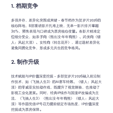
1. 档期竞争
多强并存，差异化突围成关键 - 春节档作为贺岁片2026的
核心阵地，8部重磅影片扎堆上映，无单一影片排片率超
30%，预售表现与口碑成为票房核心变量。各影片精准定
位细分受众，如亲子向《熊出没·年年有熊》、武侠向《镖
人：风起大漠》、女性向《转念花开》，通过题材差异化
避免同质化竞争，形成多元共生的竞争格局。
2. 制作升级
技术赋能与IP价值深度挖掘 - 多部贺岁片2026融入前沿制
作技术，如《飞驰人生3》的AI赛车特效、《镖人：风起大
漠》的零威亚实拍动作戏，既提升了视觉体验，也推动了
影视工业化发展。同时，经典IP续作与国漫IP改编成为主
流，《飞驰人生3》《熊出没·年年有熊》《镖人：风起大
漠》等作品凭借IP号召力提前锁定市场热度，IP价值深度
挖掘成为票房保障。