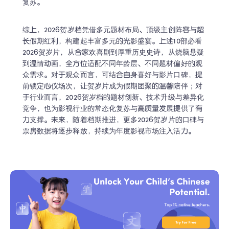
复苏。
得实实在在的学习成果！
领取趣味课程
综上，2026贺岁档凭借多元题材布局、顶级主创阵容与超
长假期红利，构建起丰富多元的光影盛宴。上述10部必看
隐私安全保护
1对1名师教学
谢谢，我一会儿再约课！
2026贺岁片，从合家欢喜剧到厚重历史史诗，从烧脑悬疑
到温情动画，全方位适配不同年龄层、不同题材偏好的观
众需求。对于观众而言，可结合自身喜好与影片口碑，提
前锁定心仪场次，让贺岁片成为假期团聚的温馨陪伴；对
于行业而言，2026贺岁档的题材创新、技术升级与差异化
竞争，也为影视行业的常态化复苏与高质量发展提供了有
力支撑。未来，随着档期推进，更多2026贺岁片的口碑与
票房数据将逐步释放，持续为年度影视市场注入活力。