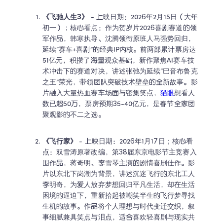
《飞驰人生3》
 - 上映日期：2026年2月15日（大年
初一）；核心看点：作为贺岁片2026喜剧赛道的领
军作品，韩寒执导、沈腾领衔原班人马强势回归，
延续“赛车+喜剧”的经典IP内核。前两部累计票房达
51亿元，积攒了海量观众基础，新作聚焦AI赛车技
术冲击下的赛道对决，讲述张弛为延续“巴音布鲁克
之王”荣光，带领团队突破技术壁垒的全新故事。影
片融入大量热血赛车场面与密集笑点，
猫眼
想看人
数已超50万，票房预期35-40亿元，是春节全家团
聚观影的不二之选。
《飞行家》 
- 上映日期：2026年1月17日；核心看
点：双雪涛原著改编，第38届东京电影节主竞赛入
围作品，蒋奇明、李雪琴主演的剧情喜剧佳作。影
片以东北下岗潮为背景，讲述沉迷飞行的东北工人
李明奇，为爱人放弃梦想回归平凡生活，却在生活
困境的逼迫下，重新拾起被嘲笑半生的飞行梦寻找
生机的故事。作品将个人理想与时代变迁交织，叙
事细腻兼具笑点与泪点，适合喜欢轻喜剧与现实共