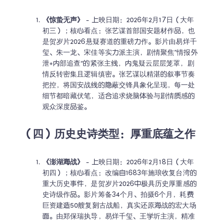
《惊蛰无声》
 - 上映日期：2026年2月17日（大年
初三）；核心看点：张艺谋首部国安题材作品，也
是贺岁片2026悬疑赛道的重磅力作。影片由易烊千
玺、朱一龙、宋佳等实力派主演，剧情聚焦“情报外
泄+内部追查”的紧张主线，内鬼疑云层层笼罩，剧
情反转密集且逻辑缜密。张艺谋以精湛的叙事节奏
把控，将国安战线的隐蔽交锋具象化呈现，每一处
细节都暗藏伏笔，适合追求烧脑体验与剧情质感的
观众深度品鉴。
（四）历史史诗类型：厚重底蕴之作
《澎湖海战》
 - 上映日期：2026年2月18日（大年
初四）；核心看点：改编自1683年施琅收复台湾的
重大历史事件，是贺岁片2026中极具历史厚重感的
史诗级作品。影片筹备34个月、拍摄6个月，耗费
巨资建造50艘复刻古战船，真实还原海战的宏大场
面。由郑保瑞执导，易烊千玺、王学圻主演，精准