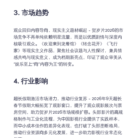
3. 市场趋势
观众回归内容导向，现实主义题材崛起 - 贺岁片2026的市
场竞争不再单纯依赖明星流量，而是以优质剧情与深度内
核吸引观众。《欢迎来到龙餐馆》《转念花开》《飞行
家》等现实主义作品，聚焦社会议题与人性探讨，兼具情
感共鸣与现实意义，成为档期新亮点，印证了观众审美从
“娱乐至上”向“内容为王”的转变。
4. 行业影响
超长假期激活市场潜力，推动行业复苏 - 2026年9天超长
Trustpilot • 10k+ 评论
春节假期大幅拓宽了观影窗口，提升了观众观影频次与票
房空间，助力贺岁片2026市场规模扩容。头部影片的高规
LingoAce 全科在线直播课: 中
格制作与工业化流程，为中国影视行业提供了实践样本，
而中小成本佳作的差异化表现，也打破了头部垄断格局，
文 • 数学 • 英语
推动行业资源向多元化发展，进一步助力影视行业常态化
个性化定制1对教学，帮助孩子保持学习热情，获