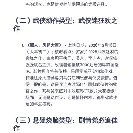
鸣的观众，也是贺岁档前期预热的优质选择。
（二）武侠动作类型：武侠迷狂欢之
作
《镖人：风起大漠》
 - 上映日期：2026年2月16日
（大年初二）；核心看点：贺岁片2026武侠题材的
巅峰之作，由袁和平执导，吴京、李连杰、谢霆锋
强强联合主演，改编自销量破3000万册的爆款国漫
IP。影片摒弃特效依赖，采用零威亚实拍动作戏，
精准还原大漠镖客刀马的江湖恩怨与侠义豪情。值
得一提的是，这是李连杰时隔14年回归武侠片的收
官之作，其与吴京的对手戏堪称“武侠片天花板级”
场面，无论是动作设计还是情怀内核，都堪称武侠
迷的年度盛宴。
（三）悬疑烧脑类型：剧情党必追佳
作