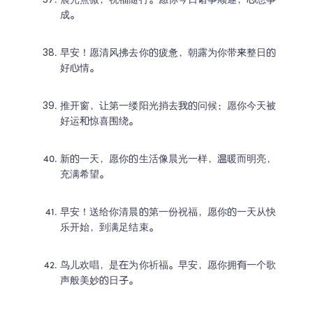
晨光熹微，祝福随行。愿你今日诸事顺遂，心想事
成。
早安！愿清风拂去你的疲惫，朝露为你带来整日的
好心情。
推开窗，让第一缕阳光捎去我的问候：愿你今天被
好运和惊喜围绕。
新的一天，愿你的生活像晨光一样，温暖而明亮，
充满希望。
早安！送给你清晨的第一份祝福，愿你的一天从快
乐开始，到满足结束。
鸟儿欢唱，是在为你祈福。早安，愿你拥有一个歌
声般美妙的日子。