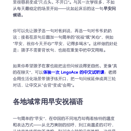
里很容易变成“只点头、不开口”。与其一次学很多，不如
从每天最稳定的场景开始——比如起床后的这一句
早安问
候语
。
你可以先让孩子选一句对爸妈说，再选一句对爷爷奶奶
说；接着在原句后面加一句简单的“祝福”或“关心”，例如
“早安，祝你今天开心”“早安，记得多喝水”。这样做的好处
是：孩子不需要背长句，也能在重复中把中文用顺。
如果你希望孩子在家也能把这些问候说得更自然、更像“真
的在聊天”，可以
体验一次 LingoAce 的中文试听课
：老师
会用生活化场景带孩子练开口，把一句问候延伸成两三轮
对话，让中文从“会背”变成“会用”。
各地域常用早安祝福语
一句简单的“早安”，在中国的不同地方却有着独特的温度
和表达方式——从北方爽朗的招呼，到江南温柔的叮咛，