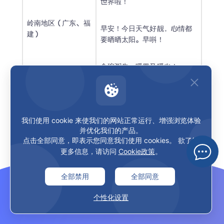
世界啦！
岭南地区（广东、福
早安！今日天气好靓，心情都
建）
要晒晒太阳。早唞！
食碗粥先，暖胃又暖心！
早嗦！今天也要巴适得板哦！
我们使用 cookie 来使我们的网站正常运行、增强浏览体验
并优化我们的产品。
点击全部同意，即表示您同意我们使用 cookies。 欲了解
起床吃碗小面嘛，麻辣鲜香醒
更多信息，请访问
Cookie政策
。
川渝地区（成都、重
瞌睡！
庆等）
全部禁用
全部同意
早安，太阳出来啰喂，莫负好
时光！
个性化设置