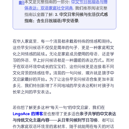
本文是完整指南的一部分
:
中文节日祝福语与得
体表达：双语家庭社交词典
. 
我们推荐阅读完整
指南以全面了解
:
2. 
中文日常问候与生活仪式感
指南：含生日祝福语/早安语录
.
在华人家庭里，每一个清晨都承载着特殊的情感和期待。
这些早安问候语不仅仅是简单的句子，更是一种家庭和文
化之间情感的延续。无论是家庭成员使用的母语，还是学
习的外语，早上好问候语都是一种温暖的表达方式。而对
于在双语环境中成长的宝宝们，这些问候更是连接着不同
文化背景的情感纽带。清晨的一句问候，或许就是孩子中
文启蒙最好的开始。为了让这份早安问候语合集更加丰富
多元，我们特别新增了不同地域的早安表达和针对孩子与
长辈之间的早安表达。
若你想了解更多这种“每天一句”的中文启蒙，我们在
LingoAce 的博客
里也整理了更多适合
亲子共学的中文表达
与传统文化主题内容
——
从日常问候到节日习俗
，都可以
作为家庭双语环境里的素材库，随手就能用在每天的对话