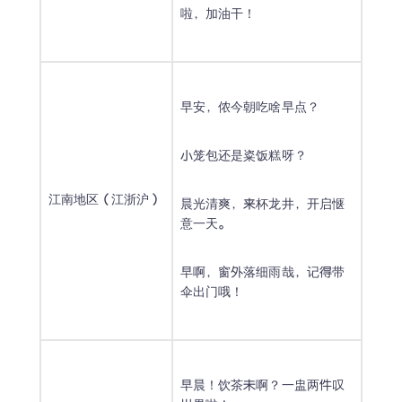
啦，加油干！
早安，侬今朝吃啥早点？
小笼包还是粢饭糕呀？
江南地区（江浙沪）
晨光清爽，来杯龙井，开启惬
意一天。
早啊，窗外落细雨哉，记得带
伞出门哦！
早晨！饮茶未啊？一盅两件叹