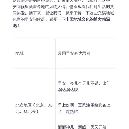
从岭南热络的饮茶邀约，到川渝火辣的元气唤醒。这些早
安问候里藏着各地的风物人情，也承载着我们对生活的共
同热爱。接下来，就让我们一起来了解一下这些充满地域
色彩的早安问候语，感受一下
中国地域文化的博大精深
吧！
地域
常用早安表达示例
早安！今儿个天儿不错，出门
溜达溜达呗！
北方地区（北京、东
早上好啊！豆浆油条给您备上
北、华北等）
了，趁热吃！
醒醒神儿，新的一天又开始