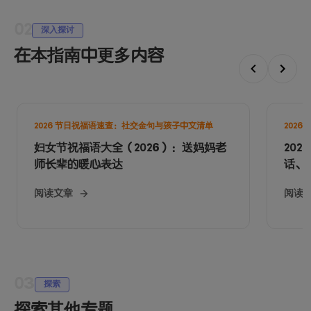
02
深入探讨
在本指南中更多内容
2026 节日祝福语速查：社交金句与孩子中文清单
202
妇女节祝福语大全（2026）：送妈妈老
20
师长辈的暖心表达
话、
阅读文章
阅读
03
探索
探索其他专题