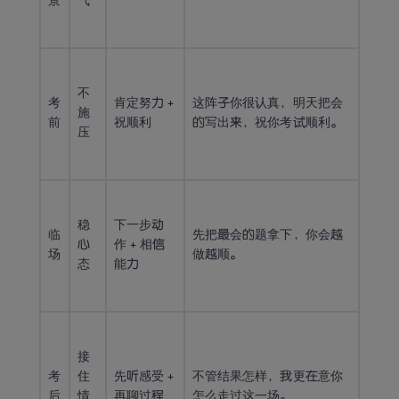
景
气
不
考
肯定努力 + 
这阵子你很认真，明天把会
施
前
祝顺利
的写出来，祝你考试顺利。
压
稳
下一步动
临
先把最会的题拿下，你会越
心
作 + 相信
场
做越顺。
态
能力
接
考
住
先听感受 + 
不管结果怎样，我更在意你
后
情
再聊过程
怎么走过这一场。