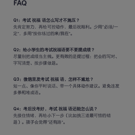
FAQ
Q1：考试 祝福 语怎么写才不施压？
先肯定努力，再给可控动作，最后祝顺利。少用“必须/一
定”，多用“按你练过的来/我在”。
Q2：给小学生的考试祝福语要不要提成绩？
尽量别把成绩当主线。更有效的是提过程：把会的写对、
字写清楚、按步骤做题。
Q3：微信里发考试 祝福 语，怎样不尴尬？
短一点、像你平时说话、带一个具体动作建议。避免连发
多条和堆成语。
Q4：考后没考好，考试 祝福 语还能怎么说？
先接住情绪，再给小下一步（比如挑三道最可惜的错
题）。孩子会觉得“还有路”。