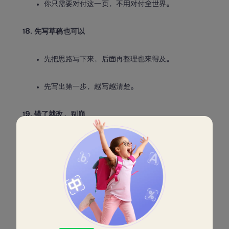
你只需要对付这一页，不用对付全世界。
18. 先写草稿也可以
先把思路写下来，后面再整理也来得及。
先写出第一步，越写越清楚。
19. 错了就改，别崩
发现错了就改，这说明你在认真检查。
错题不是打击，是提醒你要换个路走。
20. 最后五分钟检查清单
最后五分钟：名字、单位、符号、漏题。