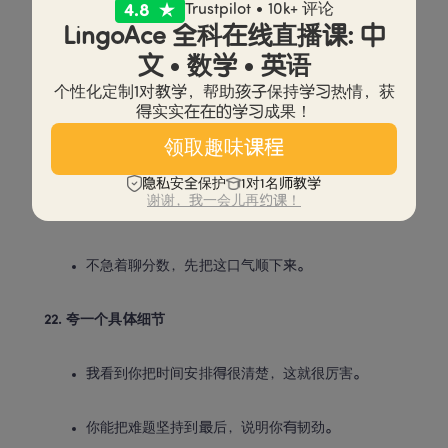
Trustpilot • 10k+ 评论
LingoAce 全科在线直播课: 中
检查两件事：有没有漏页、有没有写反题号。
文 • 数学 • 英语
个性化定制1对教学，帮助孩子保持学习热情，获
C 组：考后不尴尬（21–30）
得实实在在的学习成果！
领取趣味课程
21. 先听感受
隐私安全保护
1对1名师教学
谢谢，我一会儿再约课！
你现在是什么感觉？我先听你说。
不急着聊分数，先把这口气顺下来。
22. 夸一个具体细节
我看到你把时间安排得很清楚，这就很厉害。
你能把难题坚持到最后，说明你有韧劲。