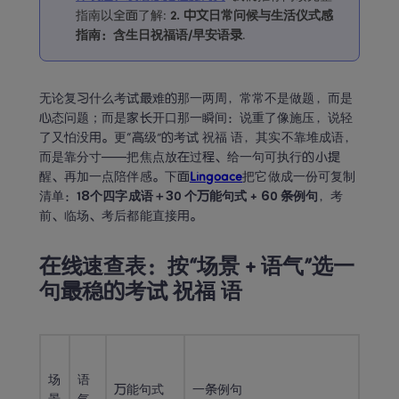
指南以全面了解
:
2. 
中文日常问候与生活仪式感
指南：含生日祝福语/早安语录
.
无论复习什么考试最难的那一两周，常常不是做题，而是
心态问题；而是家长开口那一瞬间：说重了像施压，说轻
了又怕没用。更“高级”的考试 祝福 语，其实不靠堆成语，
而是靠分寸——把焦点放在过程、给一句可执行的小提
醒、再加一点陪伴感。下面
Lingoace
把它做成一份可复制
清单：
18个四字成语＋30 个万能句式 + 60 条例句
，考
前、临场、考后都能直接用。
在线速查表：按“场景 + 语气”选一
句最稳的考试 祝福 语
场
语
万能句式
一条例句