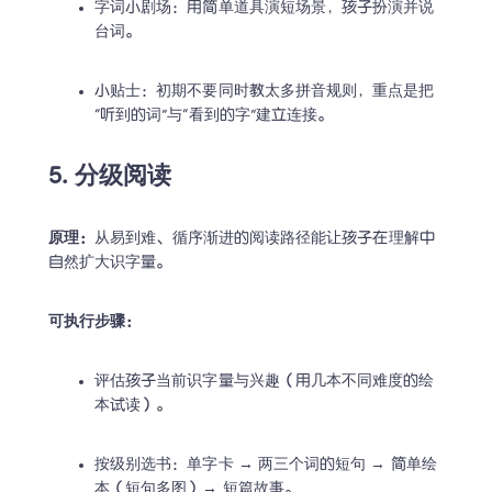
字词小剧场：用简单道具演短场景，孩子扮演并说
台词。 
小贴士：初期不要同时教太多拼音规则，重点是把
Trustpilot • 10k+ 评论
“听到的词”与“看到的字”建立连接。 
LingoAce 全科在线直播课: 中
5. 分级阅读
文 • 数学 • 英语
个性化定制1对教学，帮助孩子保持学习热情，获
原理：
从易到难、循序渐进的阅读路径能让孩子在理解中
得实实在在的学习成果！
自然扩大识字量。 
领取趣味课程
隐私安全保护
1对1名师教学
可执行步骤：
谢谢，我一会儿再约课！
评估孩子当前识字量与兴趣（用几本不同难度的绘
本试读）。 
按级别选书：单字卡 → 两三个词的短句 → 简单绘
本（短句多图）→ 短篇故事。 