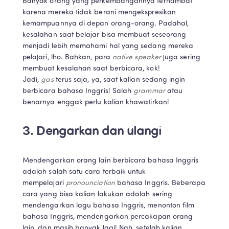
Banyak orang yang perkembangannya terhambat 
karena mereka tidak berani mengekspresikan 
kemampuannya di depan orang-orang. Padahal, 
kesalahan saat belajar bisa membuat seseorang 
menjadi lebih memahami hal yang sedang mereka 
pelajari, lho. Bahkan, para 
native speaker 
juga sering 
membuat kesalahan saat berbicara, kok! 
Jadi, 
gas 
terus saja, ya, saat kalian sedang ingin 
berbicara bahasa Inggris! Salah 
grammar
 atau 
benarnya enggak perlu kalian khawatirkan!
3. Dengarkan dan ulangi
Mendengarkan orang lain berbicara bahasa Inggris 
adalah salah satu cara terbaik untuk 
mempelajari 
pronounciation 
bahasa Inggris. Beberapa 
cara yang bisa kalian lakukan adalah sering 
mendengarkan lagu bahasa Inggris, menonton film 
bahasa Inggris, mendengarkan percakapan orang 
lain, dan masih banyak lagi! Nah, setelah kalian 