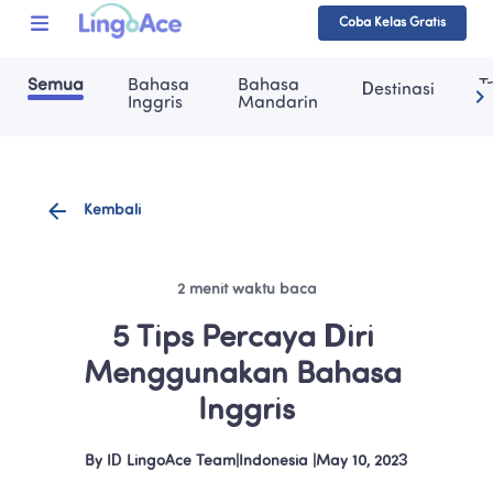
Coba Kelas Gratis
Semua
Bahasa 
Bahasa 
T
Destinasi
Inggris
Mandarin
Kembali
2 menit waktu baca
5 Tips Percaya Diri 
Menggunakan Bahasa 
Inggris
By
ID LingoAce Team
|
Indonesia
 |
May 10, 2023