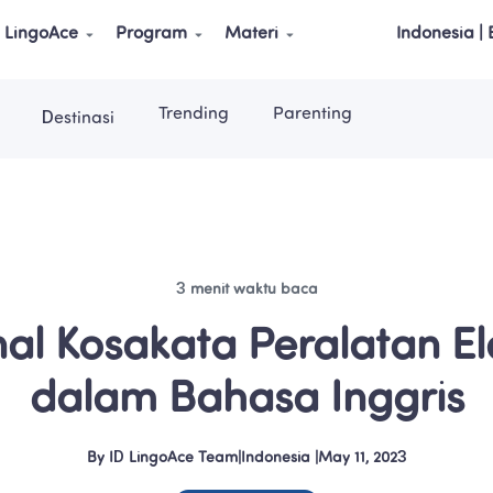
LingoAce
Program
Materi
Indonesia |
Trending
Parenting
Destinasi
3 menit waktu baca
l Kosakata Peralatan Ele
dalam Bahasa Inggris
By
ID LingoAce Team
|
Indonesia
 |
May 11, 2023