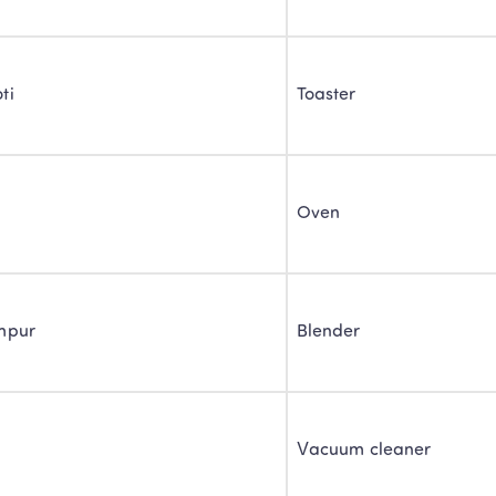
ti
Toaster
Oven
mpur
Blender
Vacuum cleaner