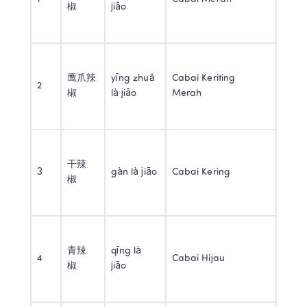
椒 
jiāo 
鹰爪辣
yīng zhuǎ 
Cabai Keriting 
2 
椒 
là jiāo 
Merah 
干辣
3 
gàn là jiāo 
Cabai Kering 
椒 
青辣
qīng là 
4 
Cabai Hijau 
椒 
jiāo 