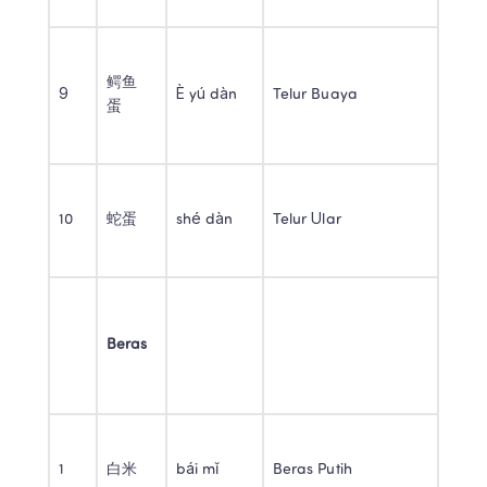
鳄鱼
9 
È yú dàn 
Telur Buaya 
蛋 
10 
蛇蛋 
shé dàn 
Telur Ular 
Beras
1 
白米 
bái mǐ 
Beras Putih 