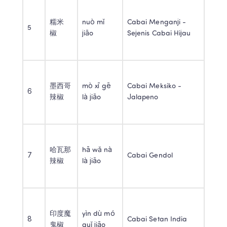
糯米
nuò mǐ 
Cabai Menganji - 
5 
椒 
jiāo 
Sejenis Cabai Hijau 
墨西哥
mò xī gē 
Cabai Meksiko - 
6 
辣椒 
là jiāo 
Jalapeno 
哈瓦那
hā wǎ nà 
7 
Cabai Gendol 
辣椒 
là jiāo 
印度魔
yìn dù mó 
8 
Cabai Setan India 
鬼椒 
guǐ jiāo 