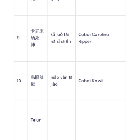
卡罗来
kǎ luó lái 
Cabai Carolina 
9 
纳死
nà sǐ shén 
Ripper 
神 
鸟眼辣
niǎo yǎn là 
10 
Cabai Rawit 
椒 
jiāo 
Telur