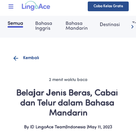
Coba Kelas Gratis
Semua
Bahasa 
Bahasa 
T
Destinasi
Inggris
Mandarin
Kembali
2 menit waktu baca
Belajar Jenis Beras, Cabai 
dan Telur dalam Bahasa 
Mandarin
By
ID LingoAce Team
|
Indonesia
 |
May 11, 2023