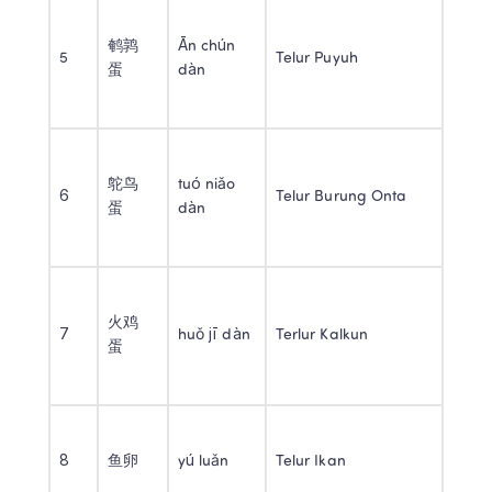
鹌鹑
Ān chún 
5 
Telur Puyuh 
蛋 
dàn 
鸵鸟
tuó niǎo 
6 
Telur Burung Onta 
蛋 
dàn 
火鸡
7 
huǒ jī dàn 
Terlur Kalkun 
蛋 
8 
鱼卵 
yú luǎn 
Telur Ikan 