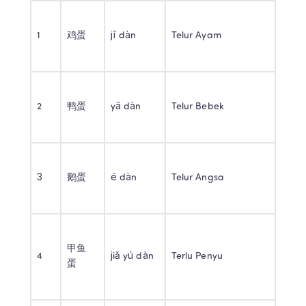
1 
鸡蛋 
jī dàn 
Telur Ayam 
2 
鸭蛋 
yā dàn 
Telur Bebek 
3 
鹅蛋 
é dàn 
Telur Angsa 
甲鱼
4 
jiǎ yú dàn 
Terlu Penyu 
蛋 