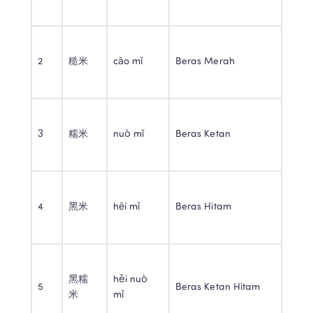
2 
糙米 
cāo mǐ 
Beras Merah 
3 
糯米 
nuò mǐ 
Beras Ketan 
4 
黑米 
hēi mǐ 
Beras Hitam 
黑糯
hēi nuò 
5 
Beras Ketan Hitam 
米 
mǐ 