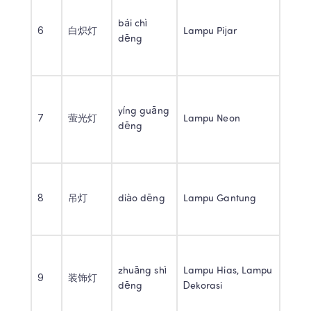
bái chì 
6 
白炽灯 
Lampu Pijar 
dēng 
yíng guāng 
7 
萤光灯 
Lampu Neon 
dēng 
8 
吊灯 
diào dēng 
Lampu Gantung 
zhuāng shì 
Lampu Hias, Lampu 
9 
装饰灯 
dēng 
Dekorasi 