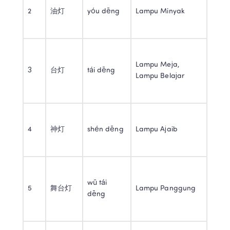
2 
油灯 
yóu dēng 
Lampu Minyak 
Lampu Meja, 
3 
台灯 
tái dēng 
Lampu Belajar 
4 
神灯 
shén dēng 
Lampu Ajaib 
wǔ tái 
5 
舞台灯 
Lampu Panggung 
dēng 