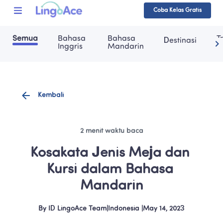
Coba Kelas Gratis
Semua
Bahasa 
Bahasa 
T
Destinasi
Inggris
Mandarin
Kembali
2 menit waktu baca
Kosakata Jenis Meja dan 
Kursi dalam Bahasa 
Mandarin
By
ID LingoAce Team
|
Indonesia
 |
May 14, 2023