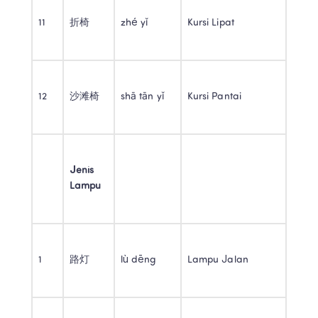
11 
折椅 
zhé yǐ 
Kursi Lipat 
12 
沙滩椅 
shā tān yǐ 
Kursi Pantai 
Jenis 
Lampu
1 
路灯 
lù dēng 
Lampu Jalan 