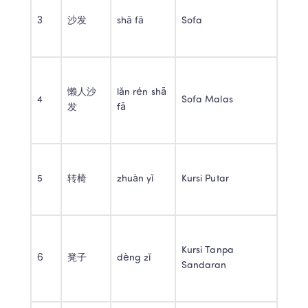
3 
沙发 
shā fā 
Sofa 
懒人沙
lǎn rén shā 
4 
Sofa Malas 
发 
fā 
5 
转椅 
zhuàn yǐ 
Kursi Putar 
Kursi Tanpa 
6 
凳子 
dèng zǐ 
Sandaran 