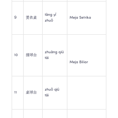
tàng yī 
9 
烫衣桌 
Meja Setrika 
zhuō 
zhuàng qiú 
10 
撞球台 
tái 
Meja Biliar 
zhuō qiú 
11 
桌球台 
tái 