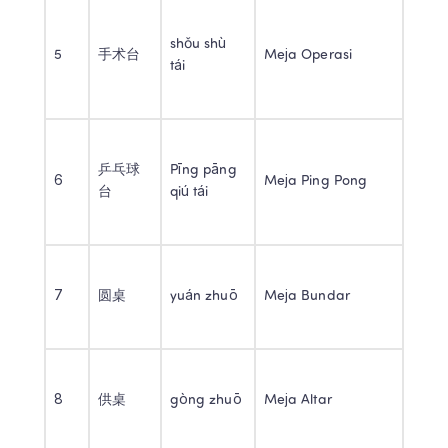
shǒu shù 
5 
手术台 
Meja Operasi 
tái 
乒乓球
Pīng pāng 
6 
Meja Ping Pong 
台 
qiú tái 
7 
圆桌 
yuán zhuō 
Meja Bundar 
8 
供桌 
gòng zhuō 
Meja Altar 