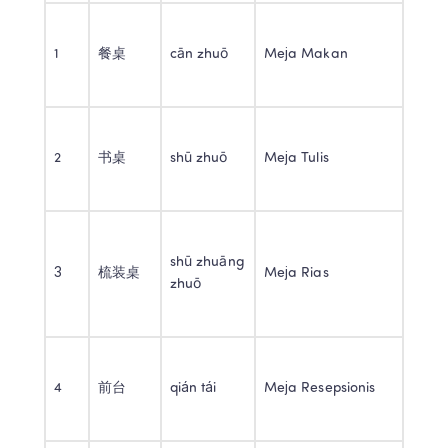
1 
餐桌 
cān zhuō 
Meja Makan 
2 
书桌 
shū zhuō 
Meja Tulis 
shū zhuāng 
3 
梳装桌 
Meja Rias 
zhuō 
4 
前台 
qián tái 
Meja Resepsionis 