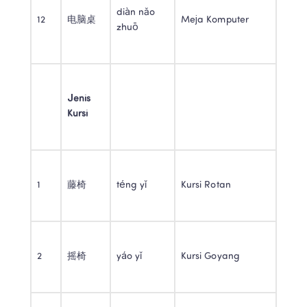
diàn nǎo 
12 
电脑桌 
Meja Komputer 
zhuō 
Jenis 
Kursi
1 
藤椅 
téng yǐ 
Kursi Rotan 
2 
摇椅 
yáo yǐ 
Kursi Goyang 