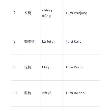
cháng 
7 
长凳 
Kursi Panjang 
dèng 
8 
咖啡椅 
kā fēi yǐ 
Kursi Kafe 
9 
轮椅 
lún yǐ 
Kursi Roda 
10 
卧椅 
wò yǐ 
Kursi Baring 