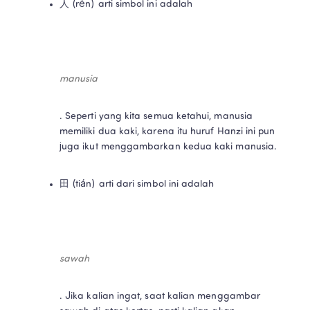
人 (rén) arti simbol ini adalah
manusia
. Seperti yang kita semua ketahui, manusia 
memiliki dua kaki, karena itu huruf Hanzi ini pun 
juga ikut menggambarkan kedua kaki manusia.
田 (tián) arti dari simbol ini adalah
sawah
. Jika kalian ingat, saat kalian menggambar 