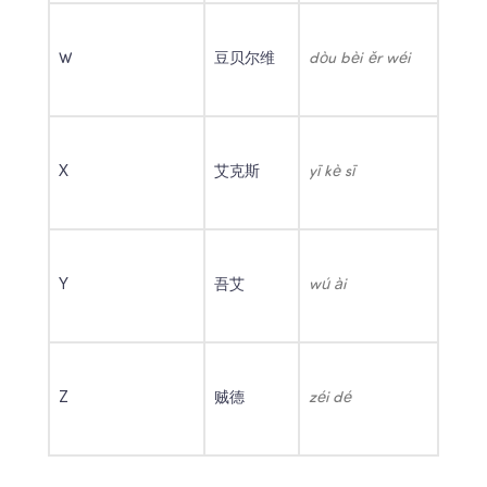
W 
豆贝尔维 
dòu bèi ěr wéi
X 
艾克斯 
yī kè sī
Y 
吾艾 
wú ài
Z 
贼德 
zéi dé