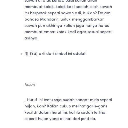
sawah di atas kertas, pasti kalian akan 
membuat kotak-kotak kecil seolah-olah sawah 
itu berpetak seperti sawah asli, bukan? Dalam 
bahasa Mandarin, untuk menggambarkan 
sawah pun akhirnya kalian juga hanya harus 
membuat empat kotak kecil agar sesuai seperti 
aslinya.
雨 (Yǔ) arti dari simbol ini adalah
hujan
. Huruf ini tentu saja sudah sangat mirip seperti 
hujan, kan? Kalian cukup melihat garis-garis 
kecil di dalam huruf ini, hal itu sudah terlihat 
seperti hujan yang dilihat dari jendela.