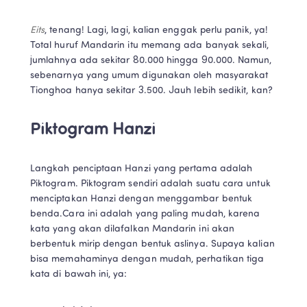
Eits
, tenang! Lagi, lagi, kalian enggak perlu panik, ya! 
Total huruf Mandarin itu memang ada banyak sekali, 
jumlahnya ada sekitar 80.000 hingga 90.000. Namun, 
sebenarnya yang umum digunakan oleh masyarakat 
Tionghoa hanya sekitar 3.500. Jauh lebih sedikit, kan?
Piktogram Hanzi
Langkah penciptaan Hanzi yang pertama adalah 
Piktogram. Piktogram sendiri adalah suatu cara untuk 
menciptakan Hanzi dengan menggambar bentuk 
benda.Cara ini adalah yang paling mudah, karena 
kata yang akan dilafalkan Mandarin ini akan 
berbentuk mirip dengan bentuk aslinya. Supaya kalian 
bisa memahaminya dengan mudah, perhatikan tiga 
kata di bawah ini, ya: