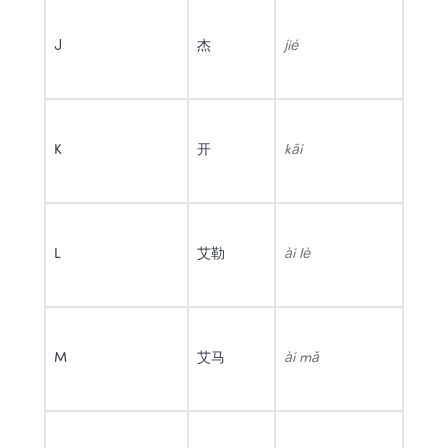
J 
杰 
jié
K 
开 
kāi
L 
艾勒 
ài lè
M 
艾马 
ài mǎ