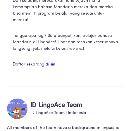
Dari kelas ini, mereka akan tahu sejauh mana 
kemampuan bahasa Mandarin mereka dan mereka 
bisa memilih program belajar yang sesuai untuk 
mereka!
Tunggu apa lagi? Seru banget, kan, belajar bahasa 
Mandarin di LingoAce! Lihat dan rasakan keseruannya 
langsung, yuk, melalui kelas 
free trial
!
Daftar sekarang 
di sini
. 
ID LingoAce Team
ID LingoAce Team
 | 
Indonesia
All members of the team have a background in linguistic 