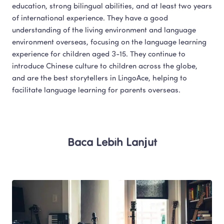
education, strong bilingual abilities, and at least two years 
of international experience. They have a good 
understanding of the living environment and language 
environment overseas, focusing on the language learning 
experience for children aged 3-15. They continue to 
introduce Chinese culture to children across the globe, 
and are the best storytellers in LingoAce, helping to 
facilitate language learning for parents overseas.​
Baca Lebih Lanjut