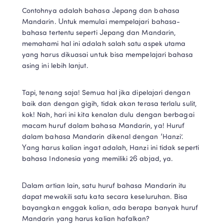
Contohnya adalah bahasa Jepang dan bahasa 
Mandarin. Untuk memulai mempelajari bahasa-
bahasa tertentu seperti Jepang dan Mandarin, 
memahami hal ini adalah salah satu aspek utama 
yang harus dikuasai untuk bisa mempelajari bahasa 
asing ini lebih lanjut.
Tapi, tenang saja! Semua hal jika dipelajari dengan 
baik dan dengan gigih, tidak akan terasa terlalu sulit, 
kok! Nah, hari ini kita kenalan dulu dengan berbagai 
macam huruf dalam bahasa Mandarin, ya! Huruf 
dalam bahasa Mandarin dikenal dengan ‘Hanzi’. 
Yang harus kalian ingat adalah, Hanzi ini tidak seperti 
bahasa Indonesia yang memiliki 26 abjad, ya.
Dalam artian lain, satu huruf bahasa Mandarin itu 
dapat mewakili satu kata secara keseluruhan. Bisa 
bayangkan enggak kalian, ada berapa banyak huruf 
Mandarin yang harus kalian hafalkan?