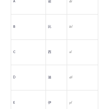
A 
诶 
ēi
B 
比 
bǐ
C 
西 
xī
D 
迪 
dí
E 
伊 
yī