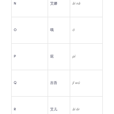
N 
艾娜 
ài nà
O 
哦 
ó
P 
屁 
pì
Q 
吉吾 
jí wú
R 
艾儿 
ài ér