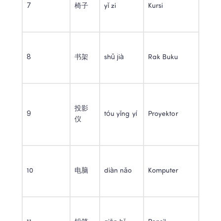
7 
椅子 
yǐ zi 
Kursi 
8 
书架 
shū jià 
Rak Buku 
投影
9 
tóu yǐng yí 
Proyektor 
仪 
10 
电脑 
diàn nǎo 
Komputer 