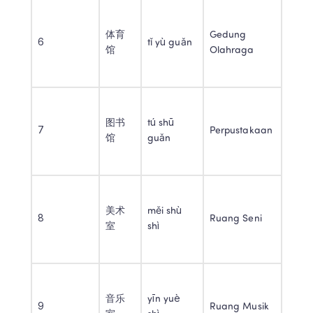
体育
Gedung 
6 
tǐ yù guǎn 
馆 
Olahraga 
图书
tú shū 
7 
Perpustakaan 
馆 
guǎn 
美术
měi shù 
8 
Ruang Seni 
室 
shì 
音乐
yīn yuè 
9 
Ruang Musik 