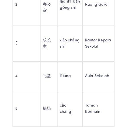
lǎo shī bàn 
2 
办公
Ruang Guru 
gōng shì 
室 
校长
xiào zhǎng 
Kantor Kepala 
3 
室 
shì 
Sekolah 
4 
礼堂 
lǐ táng 
Aula Sekolah 
cāo 
Taman 
5 
操场 
chǎng 
Bermain 