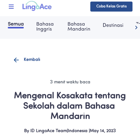
Coba Kelas Gratis
Semua
Bahasa 
Bahasa 
T
Destinasi
Inggris
Mandarin
Kembali
3 menit waktu baca
Mengenal Kosakata tentang 
Sekolah dalam Bahasa 
Mandarin
By
ID LingoAce Team
|
Indonesia
 |
May 14, 2023