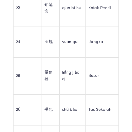
铅笔
23 
qiān bǐ hé 
Kotak Pensil 
盒 
24 
圆规 
yuán guī 
Jangka 
量角
liáng jiǎo 
25 
Busur 
器 
qì 
26 
书包 
shū bāo 
Tas Sekolah 