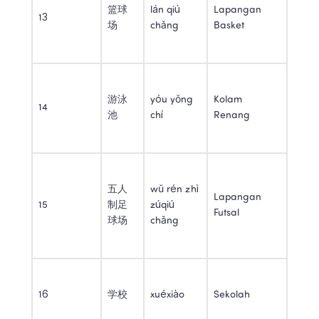
篮球
lán qiú 
Lapangan 
13 
场 
chǎng 
Basket 
游泳
yóu yǒng 
Kolam 
14 
池 
chí 
Renang 
五人
wǔ rén zhì 
Lapangan 
15 
制足
zúqiú 
Futsal 
球场 
chǎng 
16 
学校 
xuéxiào 
Sekolah 