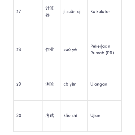
计算
27 
jì suàn qì 
Kalkulator 
器 
Pekerjaan 
28 
作业 
zuò yè 
Rumah (PR) 
29 
测验 
cè yàn 
Ulangan 
30 
考试 
kǎo shì 
Ujian 