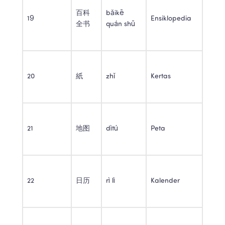
百科
bǎikē 
19 
Ensiklopedia 
全书 
quán shū 
20 
紙 
zhǐ 
Kertas 
21 
地图 
dìtú 
Peta 
22 
日历 
rì lì 
Kalender 