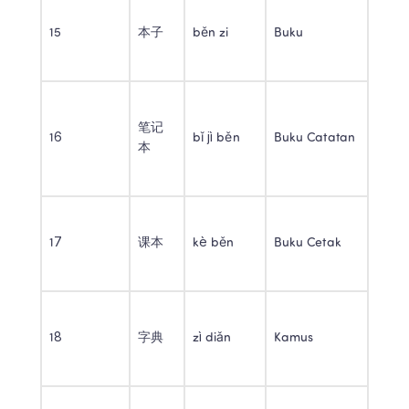
15 
本子 
běn zi 
Buku 
笔记
16 
bǐ jì běn 
Buku Catatan 
本 
17 
课本 
kè běn 
Buku Cetak 
18 
字典 
zì diǎn 
Kamus 