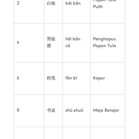
Papan Tulis 
3 
白板 
bái bǎn 
Putih 
黑板
hēi bǎn 
Penghapus 
4 
擦 
cā 
Papan Tulis 
5 
粉笔 
fěn bǐ 
Kapur 
6 
书桌 
shū zhuō 
Meja Belajar 