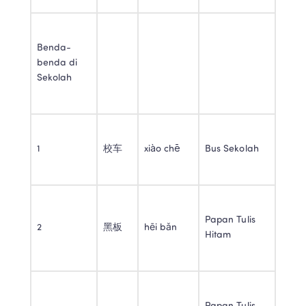
Benda-
benda di 
Sekolah 
1 
校车 
xiào chē 
Bus Sekolah 
Papan Tulis 
2 
黑板 
hēi bǎn 
Hitam 