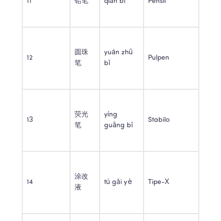
11 
铅笔 
qiān bǐ 
Pensil 
圆珠
yuán zhū 
12 
Pulpen 
笔 
bǐ 
荧光
yíng 
13 
Stabilo 
笔 
guāng bǐ 
涂改
14 
tú gǎi yè 
Tipe-X 
液 