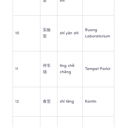
室 
shì 
实验
Ruang 
10 
shí yàn shì 
室 
Laboratorium 
停车
tíng chē 
11 
Tempat Parkir 
场 
chǎng 
12 
食堂 
shí táng 
Kantin 