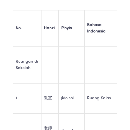
Bahasa 
No.
Hanzi
Pinyin
Indonesia
Ruangan di 
Sekolah 
1 
教室 
jiào shì 
Ruang Kelas 
老师