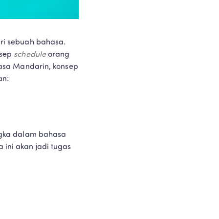
i sebuah bahasa. 
sep 
schedule
 orang 
asa Mandarin, konsep 
an:
gka dalam bahasa 
i akan jadi tugas 