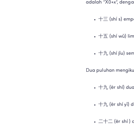
adalah “X0+x”, denga
十三 (shí s) emp
十五 (shí wǔ) li
十九 (shí jǐu) se
Dua puluhan mengiku
十九 (èr shí) dua
十九 (èr shí yī) 
二十二 (èr shí ) 