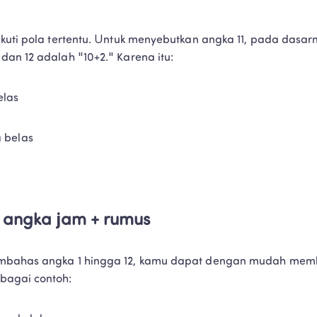
ikuti pola tertentu. Untuk menyebutkan angka 11, pada dasar
an 12 adalah "10+2." Karena itu:
elas
 belas
angka jam + rumus
mbahas angka 1 hingga 12, kamu dapat dengan mudah memb
bagai contoh: