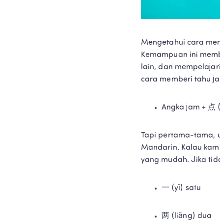
Mengetahui cara men
Kemampuan ini membe
lain, dan mempelajar
cara memberi tahu j
Angka jam + 点 (
Tapi pertama-tama, 
Mandarin. Kalau kam
yang mudah. Jika tida
一 (yī) satu 
两 (liǎng) dua