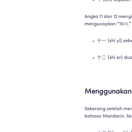
十 (shi) sepuluh
Angka 11 dan 12 meng
mengucapkan "10+1," d
十一 (shí yī) seb
十二 (shí er) dua
Menggunakan 
Sekarang setelah me
bahasa Mandarin. Se