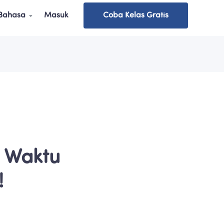
 Bahasa
Masuk
Coba Kelas Gratis
 Waktu 
!