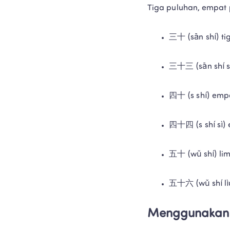
Tiga puluhan, empat 
三十 (sān shí) ti
三十三 (sān shí sā
四十 (s shí) emp
四十四 (s shí sì)
五十 (wǔ shí) li
五十六 (wǔ shí lì
Menggunakan 