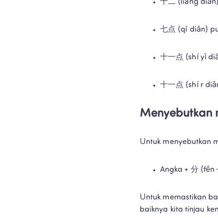
十二 (liǎng diǎn)
七点 (qī diǎn) pu
十一点 (shí yī diǎ
十一点 (shí r diǎn
Menyebutkan 
Untuk menyebutkan m
Angka + 分 (fēn 
Untuk memastikan ba
baiknya kita tinjau 