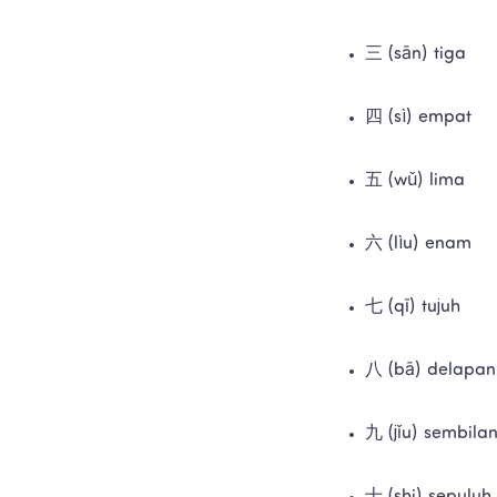
三 (sān) tiga
四 (sì) empat 
五 (wǔ) lima
六 (lìu) enam
七 (qī) tujuh
八 (bā) delapan
九 (jǐu) sembila