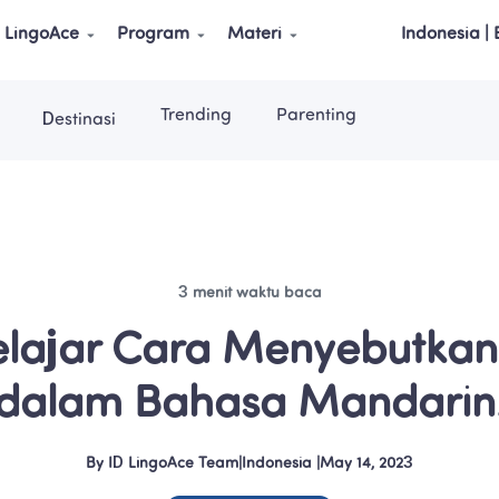
LingoAce
Program
Materi
Indonesia |
Trending
Parenting
Destinasi
3 menit waktu baca
elajar Cara Menyebutkan
dalam Bahasa Mandarin
By
ID LingoAce Team
|
Indonesia
 |
May 14, 2023