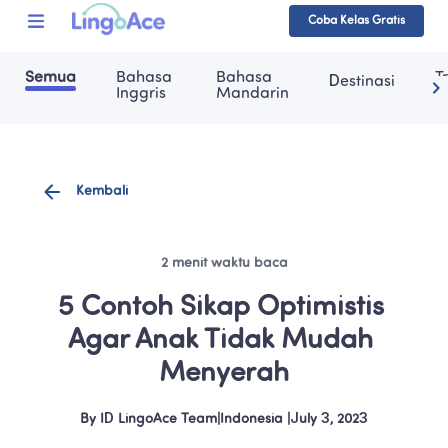
Coba Kelas Gratis
Semua
Bahasa 
Bahasa 
T
Destinasi
Inggris
Mandarin
Kembali
2 menit waktu baca
5 Contoh Sikap Optimistis 
Agar Anak Tidak Mudah 
Menyerah
By
ID LingoAce Team
|
Indonesia
 |
July 3, 2023