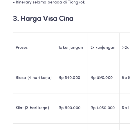
- Itinerary selama berada di Tiongkok
3. Harga Visa Cina
Proses 
1x kunjungan  
2x kunjungan 
>2x
Biasa (4 hari kerja) 
Rp 540.000 
Rp 690.000 
Rp 
Kilat (3 hari kerja) 
Rp 900.000 
Rp 1.050.000 
Rp 1