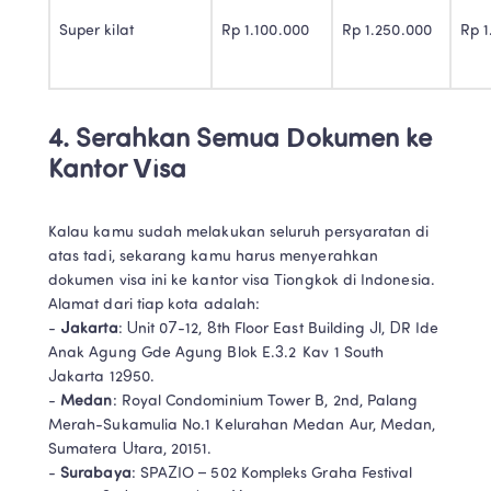
Super kilat 
Rp 1.100.000 
Rp 1.250.000 
Rp 1
4. Serahkan Semua Dokumen ke 
Kantor Visa
Kalau kamu sudah melakukan seluruh persyaratan di 
atas tadi, sekarang kamu harus menyerahkan 
dokumen visa ini ke kantor visa Tiongkok di Indonesia. 
Alamat dari tiap kota adalah:

- 
Jakarta
: Unit 07-12, 8th Floor East Building Jl, DR Ide 
Anak Agung Gde Agung Blok E.3.2  Kav 1 South 
Jakarta 12950.

- 
Medan
: Royal Condominium Tower B, 2nd, Palang 
Merah-Sukamulia No.1 Kelurahan Medan Aur, Medan, 
Sumatera Utara, 20151.

- 
Surabaya
: SPAZIO – 502 Kompleks Graha Festival 