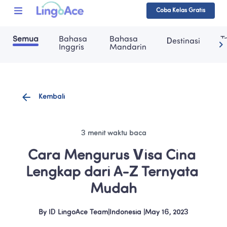
Coba Kelas Gratis
Semua
Bahasa 
Bahasa 
T
Destinasi
Inggris
Mandarin
Kembali
3 menit waktu baca
Cara Mengurus Visa Cina 
Lengkap dari A-Z Ternyata 
Mudah
By
ID LingoAce Team
|
Indonesia
 |
May 16, 2023