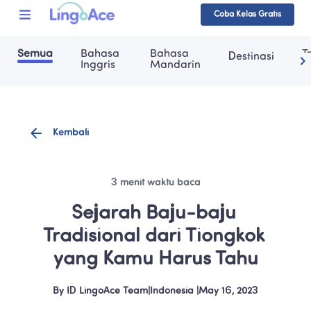
Coba Kelas Gratis
Semua
Bahasa 
Bahasa 
T
Destinasi
Inggris
Mandarin
Kembali
3 menit waktu baca
Sejarah Baju-baju 
Tradisional dari Tiongkok 
yang Kamu Harus Tahu
By
ID LingoAce Team
|
Indonesia
 |
May 16, 2023