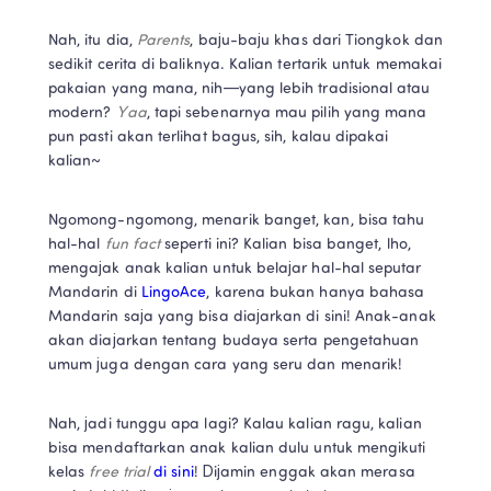
Nah, itu dia, 
Parents
, baju-baju khas dari Tiongkok dan 
sedikit cerita di baliknya. Kalian tertarik untuk memakai 
pakaian yang mana, nih—yang lebih tradisional atau 
modern? 
Yaa
, tapi sebenarnya mau pilih yang mana 
pun pasti akan terlihat bagus, sih, kalau dipakai 
kalian~
Ngomong-ngomong, menarik banget, kan, bisa tahu 
hal-hal 
fun fact
 seperti ini? Kalian bisa banget, lho, 
mengajak anak kalian untuk belajar hal-hal seputar 
Mandarin di 
LingoAce
, karena bukan hanya bahasa 
Mandarin saja yang bisa diajarkan di sini! Anak-anak 
akan diajarkan tentang budaya serta pengetahuan 
umum juga dengan cara yang seru dan menarik!
Nah, jadi tunggu apa lagi? Kalau kalian ragu, kalian 
bisa mendaftarkan anak kalian dulu untuk mengikuti 
kelas 
free trial
 di sini
! Dijamin enggak akan merasa 