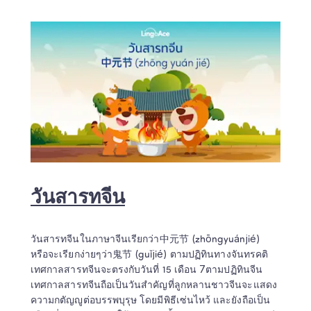
วันสารทจีน
วันสารทจีนในภาษาจีนเรียกว่า中元节 (zhōngyuánjié) 
หรือจะเรียกง่ายๆว่า鬼节 (guǐjié) ตามปฏิทินทางจันทรคติ
เทศกาลสารทจีนจะตรงกับวันที่ 15 เดือน 7ตามปฏิทินจีน 
เทศกาลสารทจีนถือเป็นวันสำคัญที่ลูกหลานชาวจีนจะแสดง
ความกตัญญูต่อบรรพบุรุษ โดยมีพิธีเซ่นไหว้ และยังถือเป็น