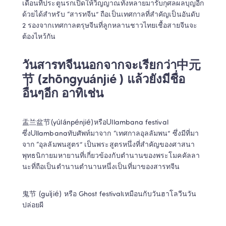
เดือนที่ประตูนรกเปิดให้วิญญาณทั้งหลายมารับกุศลผลบุญอีก
ด้วยได้สำหรับ “สารทจีน” ถือเป็นเทศกาลที่สำคัญเป็นอันดับ 
2 รองจากเทศกาลตรุษจีนที่ลูกหลานชาวไทยเชื้อสายจีนจะ
ต้องไหว้กัน 
วันสารทจีนนอกจากจะเรียกว่า中元
节 (zhōngyuánjié ) แล้วยังมีชื่อ
อื่นๆอีก อาทิเช่น 
盂兰盆节(yúlánpénjié)หรือUllambana festival 
ซึ่งUllambanaทับศัพท์มาจาก “เทศกาลอุลลัมพน” ซึ่งมีที่มา
จาก “อุลลัมพนสูตร” เป็นพระสูตรหนึ่งที่สำคัญของศาสนา
พุทธนิกายมหายานที่เกี่ยวข้องกับตำนานของพระโมคคัลลา
นะที่ถือเป็นตำนานตำนานหนึ่งเป็นที่มาของสารทจีน 
鬼节 (guǐjié) หรือ Ghost festivalเหมือนกับวันฮาโลวีนวัน
ปล่อยผี 