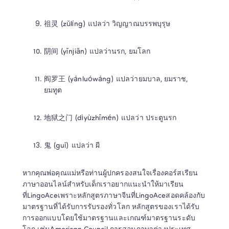
祖灵 (zǔlíng) แปลว่า วิญญาณบรรพบุรุษ 
阴间 (yīnjiān) แปลว่านรก, ยมโลก 
阎罗王 (yánluówáng) แปลว่ายมบาล, ยมราช, 
ยมทูต 
地狱之门 (dìyùzhīmén) แปลว่า ประตูนรก 
鬼 (guǐ) แปลว่า ผี 
หากคุณพ่อคุณแม่หรือท่านผู้ปกครองสนใจเรื่องคอร์สเรียน
ภาษาออนไลน์สำหรับเด็กเราอยากแนะนำให้มาเรียน
ที่LingoAceเพราะหลักสูตรภาษาจีนที่LingoAceสอดคล้องกับ
มาตรฐานที่ได้รับการรับรองทั่วโลก หลักสูตรของเราได้รับ
การออกแบบโดยใช้มาตรฐานและเกณฑ์มาตรฐานระดับ