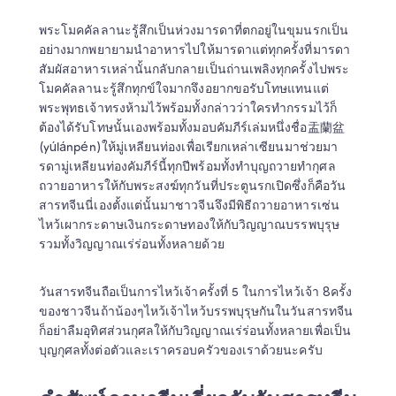
พระโมคคัลลานะรู้สึกเป็นห่วงมารดาที่ตกอยู่ในขุมนรกเป็น
อย่างมากพยายามนำอาหารไปให้มารดาแต่ทุกครั้งที่มารดา
สัมผัสอาหารเหล่านั้นกลับกลายเป็นถ่านเพลิงทุกครั้งไปพระ
โมคคัลลานะรู้สึกทุกข์ใจมากจึงอยากขอรับโทษแทนแต่
พระพุทธเจ้าทรงห้ามไว้พร้อมทั้งกล่าวว่าใครทำกรรมไว้ก็
ต้องได้รับโทษนั้นเองพร้อมทั้งมอบคัมภีร์เล่มหนึ่งชื่อ盂蘭盆
(yúlánpén)ให้มู่เหลียนท่องเพื่อเรียกเหล่าเซียนมาช่วยมา
รดามู่เหลียนท่องคัมภีร์นี้ทุกปีพร้อมทั้งทำบุญถวายทำกุศล
ถวายอาหารให้กับพระสงฆ์ทุกวันที่ประตูนรกเปิดซึ่งก็คือวัน
สารทจีนนี่เองตั้งแต่นั้นมาชาวจีนจึงมีพิธีถวายอาหารเซ่น
ไหว้เผากระดาษเงินกระดาษทองให้กับวิญญาณบรรพบุรุษ
รวมทั้งวิญญาณเร่ร่อนทั้งหลายด้วย 
วันสารทจีนถือเป็นการไหว้เจ้าครั้งที่ 5 ในการไหว้เจ้า 8ครั้ง
ของชาวจีนถ้าน้องๆไหว้เจ้าไหว้บรรพบุรุษกันในวันสารทจีน
ก็อย่าลืมอุทิศส่วนกุศลให้กับวิญญาณเร่ร่อนทั้งหลายเพื่อเป็น
บุญกุศลทั้งต่อตัวและเราครอบครัวของเราด้วยนะครับ  