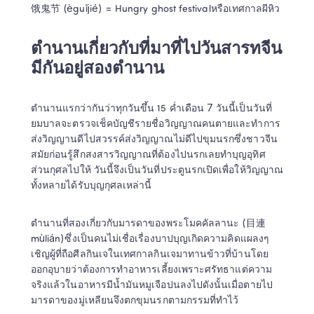
饿鬼节 (èguǐjié) = Hungry ghost festivalหรือเทศกาลผีหิว 
ตำนานเกี่ยวกับที่มาที่ไปวันสารทจีน
มีกันอยู่สองตำนาน 
ตำนานแรกว่ากันว่าทุกวันขึ้น 15 ค่ำเดือน 7 วันนี้เป็นวันที่
ยมบาลจะตรวจเช็คบัญชีรายชื่อวิญญาณคนตายและทำการ
ส่งวิญญานดีไปสวรรค์ส่งวิญญาณไม่ดีไปขุมนรกซึ่งชาวจีน
สมัยก่อนรู้สึกสงสารวิญญาณที่ต้องไปนรกเลยทำบุญอุทิศ
ส่วนกุศลไปให้ วันนี้จึงเป็นวันที่ประตูนรกเปิดเพื่อให้วิญญาณ
ทั้งหลายได้รับบุญกุศลเหล่านี้ 
ตำนานที่สองเกี่ยวกับมารดาของพระโมคคัลลานะ (目連
mùlián)ซึ่งเป็นคนไม่เชื่อเรื่องบาปบุญเกิดความคิดแผลงๆ
เชิญผู้ที่ถือศีลกินเจในเทศกาลกินเจมาทานข้าวที่บ้านโดย
ออกอุบายว่าต้องการทำอาหารเลี้ยงเพราะศรัทธาแต่ความ
จริงแล้วในอาหารมีน้ำมันหมูเจือปนลงไปดังนั้นเมื่อตายไป
มารดาของมู่เหลียนจึงตกขุมนรกตามกรรมที่ทำไว้  