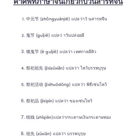
คำศัพท์ภาษาจีนเกี่ยวกับวันสารทจีน
中元节 (zhōngyuánjié) แปลว่าวั นสารทจีน 
鬼节 (guǐjié) แปลว่ าวันปล่อยผี 
饿鬼节 (è guǐjié) แปลว่า เทศกาลผีหิว 
祭祀祖先 (jìsìzǔxiān) แปลว่า ไหว้บรรพบุรุษ 
祭祀活动 (jìsìhuódòng) แปลว่า พิธีเซ่นไหว้ 
祭祀品 (jìsìpǐn) แปลว่า ของเซ่นไหว้ 
纸钱 (zhǐqián)แปลว่ากระดาษเงินกระดาษทอง 
祖先 (zǔxiān) แปลว่า บรรพบุรุษ 