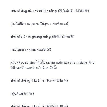
zhù nǐ xìng fú, zhù nǐ jiàn kāng (祝你幸福, 祝你健康)
(ขอให้มีความสุข ขอให้สุขภาพแข็งแรง)
zhù nǐ qián tú guāng míng (祝你前途光明)
(ขอให้อนาคตของคุณสดใส)
ครึ่งหลังของเพลงก็มีเนื้อร้องคล้ายกัน ยกเว้นบรรทัดสุดท้าย
ที่มีจุดเปลี่ยนแปลงเล็กน้อย ดังนี้:
zhù nǐ shēng rì kuài lè (祝你生日快乐)
(สุขสันต์วันเกิด)
zhù nǐ shēng rì kuài lè (祝你生日快乐)