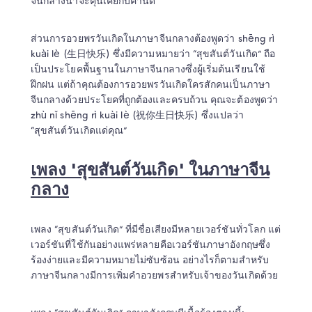
จีนกลางน่าจะคุ้นเคยกับคำนี้ดี
ส่วนการอวยพรวันเกิดในภาษาจีนกลางต้องพูดว่า shēng rì 
kuài lè (生日快乐) ซึ่งมีความหมายว่า “สุขสันต์วันเกิด” ถือ
เป็นประโยคพื้นฐานในภาษาจีนกลางซึ่งผู้เริ่มต้นเรียนใช้
ฝึกฝน แต่ถ้าคุณต้องการอวยพรวันเกิดใครสักคนเป็นภาษา
จีนกลางด้วยประโยคที่ถูกต้องและครบถ้วน คุณจะต้องพูดว่า 
zhù nǐ shēng rì kuài lè (祝你生日快乐) ซึ่งแปลว่า 
เพลง 'สุขสันต์วันเกิด' ในภาษาจีน
กลาง
เพลง “สุขสันต์วันเกิด” ที่มีชื่อเสียงมีหลายเวอร์ชันทั่วโลก แต่
เวอร์ชันที่ใช้กันอย่างแพร่หลายคือเวอร์ชันภาษาอังกฤษซึ่ง
ร้องง่ายและมีความหมายไม่ซับซ้อน อย่างไรก็ตามสำหรับ
ภาษาจีนกลางมีการเพิ่มคำอวยพรสำหรับเจ้าของวันเกิดด้วย