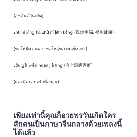
(สุขสันต์วันเกิด)
zhù nǐ xìng fú, zhù nǐ jiàn kāng (祝你幸福, 祝你健康)
(ขอให้มีความสุข ขอให้สุขภาพแข็งแรง)
yǒu gè wēn nuǎn jiā tíng (有个温暖家庭)
(และมีครอบครัวที่อบอุ่น)
เพียงเท่านี้คุณก็อวยพรวันเกิดใคร
สักคนเป็นภาษาจีนกลางด้วยเพลงนี้
ได้แล้ว