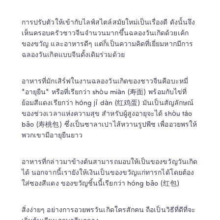
การปรับตัวให้เข้ากับไลฟ์สไตล์สมัยใหม่เป็นเรื่องดี ดังนั้นจึง
เห็นครอบครัวชาวจีนจำนวนมากขึ้นฉลองวันเกิดด้วยเค้ก 
ของขวัญ และอาหารดีๆ แต่ก็เป็นความคิดที่เยี่ยมหากมีการ
อาหารที่มักเสิร์ฟในงานฉลองวันเกิดของชาวจีนคือบะหมี่ 
"อายุยืน" หรือที่เรียกว่า shòu miàn (寿面) พร้อมกับไข่ที่
ย้อมสีแดงเรียกว่า hóng jī dàn (红鸡蛋) มันเป็นสัญลักษณ์
ของช่วงเวลาแห่งความสุข สำหรับผู้สูงอายุจะได้ shòu táo 
bāo (寿桃包) ซึ่งเป็นซาลาเปาไส้หวานรูปพีช เพื่ออวยพรให้
พวกเขามีอายุยืนยาว
อาหารที่กล่าวมาข้างต้นสามารถมอบให้เป็นของขวัญวันเกิด
ได้ นอกจากนี้เรายังให้เงินเป็นของขวัญแก่ทารกได้โดยต้อง
ใส่ซองสีแดง ของขวัญชิ้นนี้เรียกว่า hóng bāo (红包)
สิ่งง่ายๆ อย่างการอวยพรวันเกิดใครสักคน ถือเป็นวิธีที่ดีที่จะ