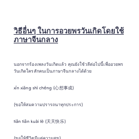
วิธีอื่นๆ ในการอวยพรวันเกิดโดยใช้
ภาษาจีนกลาง
นอกจากร้องเพลงวันเกิดแล้ว คุณยังใช้วลีต่อไปนี้เพื่ออวยพร
วันเกิดใครสักคนเป็นภาษาจีนกลางได้ด้วย
xīn xiǎng shì chéng (心想事成)
(ขอให้สมความปรารถนาทุกประการ)
tiān tiān kuài lè (天天快乐)
(ขอให้ชีวิตมีแต่ความสุข)