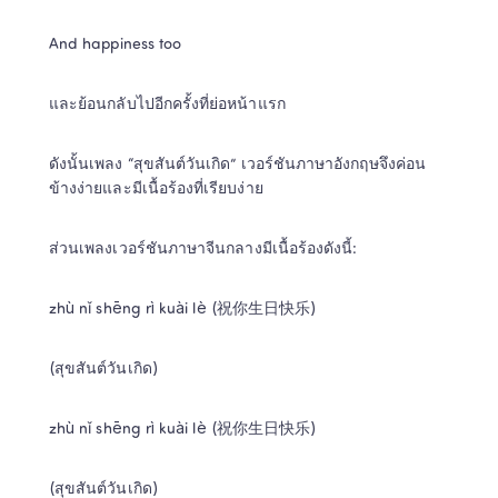
And happiness too 
ดังนั้นเพลง “สุขสันต์วันเกิด” เวอร์ชันภาษาอังกฤษจึงค่อน
ข้างง่ายและมีเนื้อร้องที่เรียบง่าย
ส่วนเพลงเวอร์ชันภาษาจีนกลางมีเนื้อร้องดังนี้:
zhù nǐ shēng rì kuài lè (祝你生日快乐)
(สุขสันต์วันเกิด)
zhù nǐ shēng rì kuài lè (祝你生日快乐)
(สุขสันต์วันเกิด)