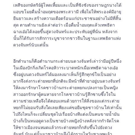
เหสีของกษัตริย์ผู้โหดเหี้ยมและเป็นที่ชิงชังของราษฎรนางได้
แอบขโมยดื่มน้ำอมฤตของพระสวามี เพื่อไม่ให้พระองค์มีอายุ
ยืนยาวและสร้างความเดือดร้อนแก่ประชาชนอย่างไม่มีที่สิ้น
สุด ตามตำนานยังเล่าต่อว่า เมื่อดื่มน้ำอมฤตแล้วเทพธิดา
ฉางเอ๋อได้ลอยขึ้นสู่ดวงจันทร์และประทับอยู่ที่นั่น หลังจาก
นั้นก็ได้รับการสักการะบูชาจากชาวจีนในฐานะเทพธิดาแห่ง
ดวงจันทร์นับแต่นั้น 
อีกตำนานก็คือตำนานกระต่ายบนดวงจันทร์เล่าว่ามีอยู่ปีหนึ่ง
ในเมืองปักกิ่งเกิดโรคอหิวาระบาดหนักเมื่อเทพธิดาฉางเอ๋อ
ซึ่งอยู่บนดวงจันทร์ได้มองลงมาเห็นก็รู้สึกทุกข์ใจเป็นอย่าง
มากจึงส่งกระต่ายหยกที่ปกติจะมีหน้าที่ตำยาอยู่บนดวงจันทร์
ให้ลงมารักษาโรคชาวบ้านกระต่ายหยกแปลงกายเป็นหญิง
สาวออกรักษาผู้คนหายจากโรคชาวบ้านรู้สึกซาบซึ้งใจใน
ความช่วยเหลือจึงได้ตอบแทนด้วยการให้สิ่งของแต่กระต่าย
หยกก็ไม่ยอมรับสิ่งใดเลยเพียงแค่ขอยืมชุดชาวบ้านใส่เท่านั้น
ไปถึงไหนก็จะเปลี่ยนชุดไปเรื่อยบ้างทีแต่งเป็นคนขายน้ำมัน
บ้างก็เป็นหมอดูดวงเป็นชายบ้างหญิงบ้างหลังจากกำจัดโรค
ให้ชาวเมืองจนหมดแล้วกระต่ายหยกก็กลับขึ้นไปยังดวง
จันทร์ นับแต่นั้นมาชาวบ้านจึงได้กราบไหว้บูชาเทพเจ้า