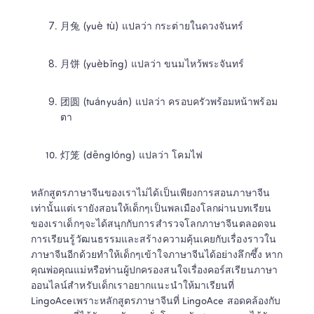
月兔 (yuè tù) แปลว่า กระต่ายในดวงจันทร์ 
月饼 (yuèbǐng) แปลว่า ขนมไหว้พระจันทร์ 
团圆 (tuányuán) แปลว่า ครอบครัวพร้อมหน้าพร้อม
ตา 
灯笼 (dēnglóng) แปลว่า โคมไฟ 
หลักสูตรภาษาจีนของเราไม่ได้เป็นเพียงการสอนภาษาจีน
เท่านั้นแต่เรายังสอนให้เด็กๆเป็นพลเมืองโลกผ่านบทเรียน
ของเราเด็กๆจะได้สนุกกับการสํารวจโลกภาษาจีนตลอดจน
การเรียนรู้วัฒนธรรมและสร้างความคุ้นเคยกับเรื่องราวใน
ภาษาจีนอีกด้วยทำให้เด็กๆเข้าใจภาษาจีนได้อย่างลึกซึ้ง หาก
คุณพ่อคุณแม่หรือท่านผู้ปกครองสนใจเรื่องคอร์สเรียนภาษา
ออนไลน์สำหรับเด็กเราอยากแนะนำให้มาเรียนที่ 
LingoAceเพราะหลักสูตรภาษาจีนที่ LingoAce สอดคล้องกับ