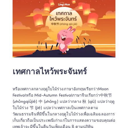
เทศกาลไหว้พระจันทร์ 
หรือเทศกาลกลางฤดูใบไม้ร่วงภาษาอังกฤษเรียกว่าMoon 
Festivalหรือ Mid-Autumn Festivalภาษาจีนเรียกว่า中秋节 
(zhōngqiūjié) 中 (zhōng) แปลว่ากลาง 秋 (qiū) แปลว่าฤดู
ใบไม้ร่วง 节 (jié) แปลว่าเทศกาลเป็นเทศกาลตาม
วัฒนธรรมจีนที่มีขึ้นในกลางฤดูใบไม้ร่วงเพื่อเฉลิมฉลองการ
เก็บเกี่ยวถือเป็นประเพณีเก่าแก่ในการแสดงความขอบคุณต่อ
เทพเจ้าจะมีขึ้นในคืนวันเพ็ญเดือน 8 ตามปฏิทิน