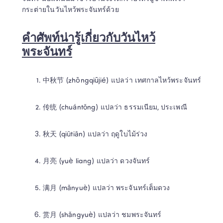
กระต่ายในวันไหว้พระจันทร์ด้วย 
คำศัพท์น่ารู้เกี่ยวกับวันไหว้
พระจันทร์
中秋节 (zhōngqiūjié) แปลว่า เทศกาลไหว้พระจันทร์ 
传统 (chuántǒng) แปลว่า ธรรมเนียม, ประเพณี 
秋天 (qiūtiān) แปลว่า ฤดูใบไม้ร่วง 
月亮 (yuè liang) แปลว่า ดวงจันทร์ 
满月 (mǎnyuè) แปลว่า พระจันทร์เต็มดวง 
赏月 (shǎngyuè) แปลว่า ชมพระจันทร์ 