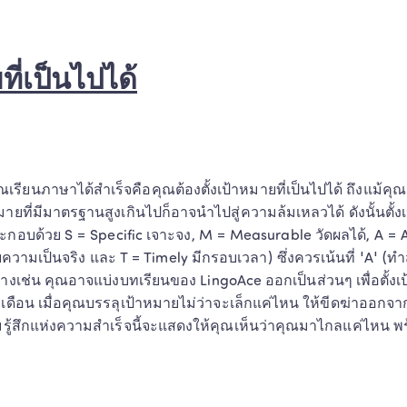
ที่เป็นไปได้
เรียนภาษาได้สำเร็จคือคุณต้องตั้งเป้าหมายที่เป็นไปได้ ถึงแม้คุณจ
หมายที่มีมาตรฐานสูงเกินไปก็อาจนำไปสู่ความล้มเหลวได้ ดังนั้นตั
บด้วย S = Specific เจาะจง, M = Measurable วัดผลได้, A = A
ับความเป็นจริง และ T = Timely มีกรอบเวลา) ซึ่งควรเน้นที่ 'A' (ทำ
่างเช่น คุณอาจแบ่งบทเรียนของ LingoAce ออกเป็นส่วนๆ เพื่อตั้งเ
เดือน เมื่อคุณบรรลุเป้าหมายไม่ว่าจะเล็กแค่ไหน ให้ขีดฆ่าออก
มรู้สึกแห่งความสำเร็จนี้จะแสดงให้คุณเห็นว่าคุณมาไกลแค่ไหน พร้