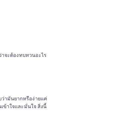
ู้ว่าจะต้องทบทวนอะไร 
บว่ามันยากหรือง่ายแค่
้าใจและมั่นใจ สิ่งนี้